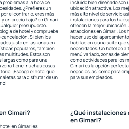
rá problemas a la hora de
incluido bien diseñado son 
ecesidades. ¿Prefieres un
ubicación atractiva. Los mej
, por el contrario, eres más
más alto nivel de servicio a
y un precio bajo? en Gimari
instalaciones para los huésp
cualquier presupuesto.
ofrecen la mejor ubicación, 
pología de hotel y comprueba
atracciones en Gimari. Los 
 cancelación. Si bien los
hacer uso del aparcamiento 
ados justo en las zonas en
habitación o una suite que 
rísticas populares, también
necesidades. Un hotel de al
as multitudes. Estos son
menú variado, zonas de bien
s largas como para una
como actividades para los m
a zona tiene muchas cosas
Gimari es la opción perfecta 
torio. ¡Escoge el hotel que
negocios, así como para em
maletas para disfrutar de un
para sus empleados.
smo!
en Gimari?
¿Qué instalaciones 
en Gimari?
hotel en Gimari es