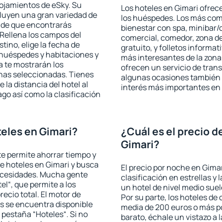
lojamientos de eSky. Su
Los hoteles en Gimari ofrece
cluyen una gran variedad de
los huéspedes. Los más comu
a de que encontrarás
bienestar con spa, minibar/c
Rellena los campos del
comercial, comedor, zona d
tino, elige la fecha de
gratuito, y folletos informat
 huéspedes y habitaciones y
más interesantes de la zon
a te mostrarán los
ofrecen un servicio de trans
chas seleccionadas. Tienes
algunas ocasiones también r
 la distancia del hotel al
interés más importantes en 
ago así como la clasificación
eles en Gimari?
¿Cuál es el precio d
Gimari?
 te permite ahorrar tiempo y
de hoteles en Gimari y busca
El precio por noche en Gimar
necesidades. Mucha gente
clasificación en estrellas y
el“, que permite a los
un hotel de nivel medio suel
ecio total. El motor de
Por su parte, los hoteles de
s se encuentra disponible
media de 200 euros o más p
a pestaña “Hoteles“. Si no
barato, échale un vistazo a 