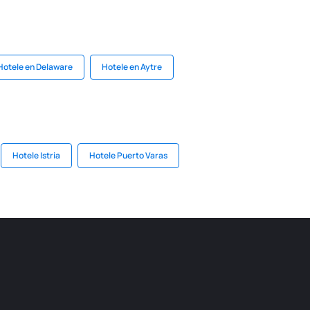
Hotele en Delaware
Hotele en Aytre
Hotele Istria
Hotele Puerto Varas