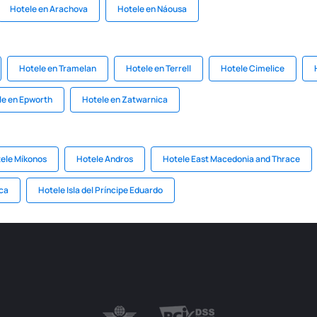
Hotele en Arachova
Hotele en Náousa
Hotele en Tramelan
Hotele en Terrell
Hotele Cimelice
le en Epworth
Hotele en Zatwarnica
ele Míkonos
Hotele Andros
Hotele East Macedonia and Thrace
ca
Hotele Isla del Príncipe Eduardo