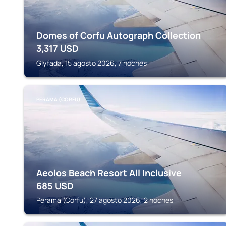
Domes of Corfu Autograph Collection
3,317
USD
Glyfada, 15 agosto 2026, 7 noches
PERAMA (CORFU)
Aeolos Beach Resort All Inclusive
685
USD
Perama (Corfu), 27 agosto 2026, 2 noches