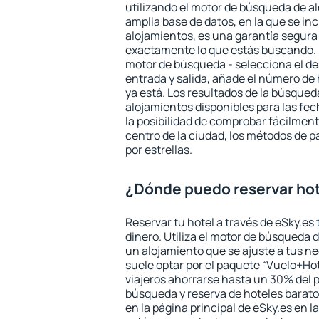
utilizando el motor de búsqueda de a
amplia base de datos, en la que se in
alojamientos, es una garantía segur
exactamente lo que estás buscando. 
motor de búsqueda - selecciona el des
entrada y salida, añade el número de
ya está. Los resultados de la búsqued
alojamientos disponibles para las fe
la posibilidad de comprobar fácilmente
centro de la ciudad, los métodos de p
por estrellas.
¿Dónde puedo reservar hot
Reservar tu hotel a través de eSky.es
dinero. Utiliza el motor de búsqueda 
un alojamiento que se ajuste a tus 
suele optar por el paquete “Vuelo+Hot
viajeros ahorrarse hasta un 30% del pr
búsqueda y reserva de hoteles barato
en la página principal de eSky.es en l