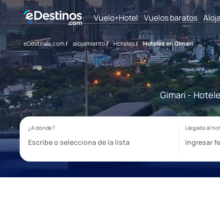
Vuelo+Hotel
Vuelos baratos
Aloj
eDestinos.com
/
alojamiento
/
Hoteles
/
Hoteles en Gimari
Gimari - Hotel