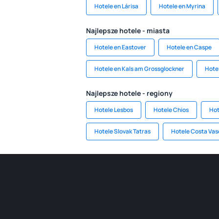
Hotele en Lárisa
Hotele en Myrina
Najlepsze hotele - miasta
Hotele en Eastover
Hotele en Caspe
Hotele en Kals am Grossglockner
Hote
Najlepsze hotele - regiony
Hotele Lesbos
Hotele Chios
Hot
Hotele Slovak Tatras
Hotele Costa Vas