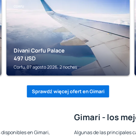
CORFU
Divani Corfu Palace
497
USD
Corfu, 07 agosto 2026, 2 noches
Sprawdź więcej ofert en Gimari
Gimari - los me
 disponibles en Gimari,
Algunas de las principales c