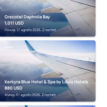
Grecotel Daphnila Bay
1,011
USD
Gouvia, 27 agosto 2026, 2 noches
ALYKES
Kerkyra Blue Hotel & Spa by Louis Hotels
880
USD
Alykes, 07 agosto 2026, 2 noches