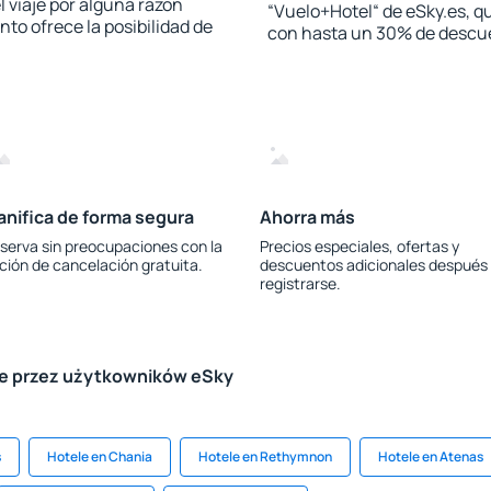
l viaje por alguna razón
“Vuelo+Hotel“ de eSky.es, qu
to ofrece la posibilidad de
con hasta un 30% de descu
anifica de forma segura
Ahorra más
serva sin preocupaciones con la
Precios especiales, ofertas y
ción de cancelación gratuita.
descuentos adicionales después
registrarse.
le przez użytkowników eSky
s
Hotele en Chania
Hotele en Rethymnon
Hotele en Atenas