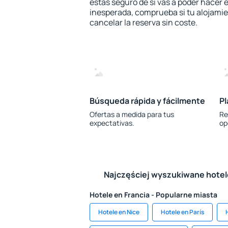
estás seguro de si vas a poder hacer e
inesperada, comprueba si tu alojamien
cancelar la reserva sin coste.
Búsqueda rápida y fácilmente
Pl
Ofertas a medida para tus
Re
expectativas.
op
Najczęściej wyszukiwane hote
Hotele en Francia - Popularne miasta
Hotele en Nice
Hotele en París