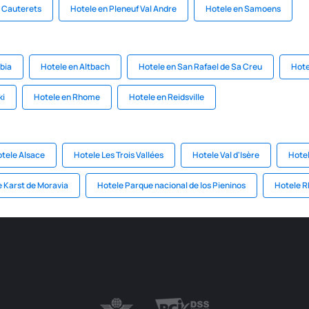
 Cauterets
Hotele en Pleneuf Val Andre
Hotele en Samoens
rbia
Hotele en Altbach
Hotele en San Rafael de Sa Creu
Hote
ki
Hotele en Rhome
Hotele en Reidsville
tele Alsace
Hotele Les Trois Vallées
Hotele Val d'Isère
Hotel
 Karst de Moravia
Hotele Parque nacional de los Pieninos
Hotele 