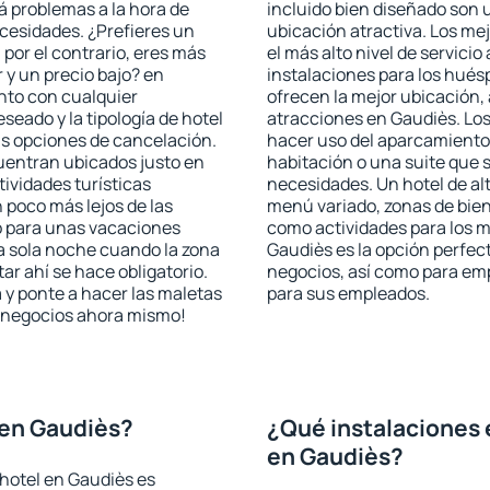
rá problemas a la hora de
incluido bien diseñado son 
ecesidades. ¿Prefieres un
ubicación atractiva. Los me
, por el contrario, eres más
el más alto nivel de servici
y un precio bajo? en
instalaciones para los huésp
nto con cualquier
ofrecen la mejor ubicación, 
seado y la tipología de hotel
atracciones en Gaudiès. Los
as opciones de cancelación.
hacer uso del aparcamiento 
cuentran ubicados justo en
habitación o una suite que 
tividades turísticas
necesidades. Un hotel de al
poco más lejos de las
menú variado, zonas de bien
o para unas vacaciones
como actividades para los m
a sola noche cuando la zona
Gaudiès es la opción perfecta
r ahí se hace obligatorio.
negocios, así como para em
 y ponte a hacer las maletas
para sus empleados.
de negocios ahora mismo!
 en Gaudiès?
¿Qué instalaciones 
en Gaudiès?
hotel en Gaudiès es