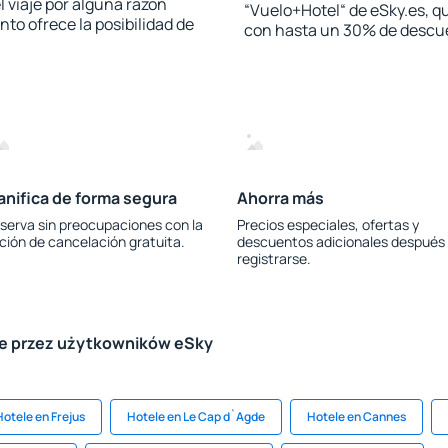
l viaje por alguna razón
“Vuelo+Hotel“ de eSky.es, qu
to ofrece la posibilidad de
con hasta un 30% de descu
anifica de forma segura
Ahorra más
serva sin preocupaciones con la
Precios especiales, ofertas y
ción de cancelación gratuita.
descuentos adicionales después
registrarse.
le przez użytkowników eSky
Hotele en Frejus
Hotele en Le Cap d`Agde
Hotele en Cannes