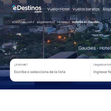
Vuelo+Hotel
Vuelos baratos
Aloj
eDestinos.com
/
alojamiento
/
Hoteles
/
Hoteles en Gaudiès
Gaudiès - Hotel