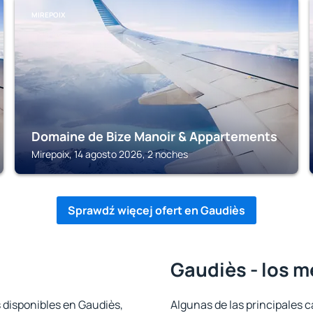
MIREPOIX
Domaine de Bize Manoir & Appartements
Mirepoix, 14 agosto 2026, 2 noches
Sprawdź więcej ofert en Gaudiès
Gaudiès - los m
 disponibles en Gaudiès,
Algunas de las principales c