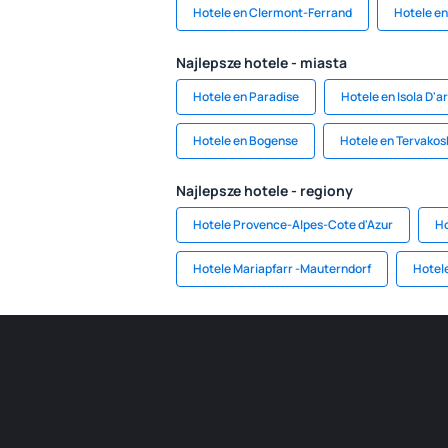
Hotele en Clermont-Ferrand
Hotele en
Najlepsze hotele - miasta
Hotele en Paradise
Hotele en Isola D'a
Hotele en Bogense
Hotele en Tervakos
Najlepsze hotele - regiony
Hotele Provence-Alpes-Cote d'Azur
Ho
Hotele Mariapfarr -Mauterndorf
Hotele