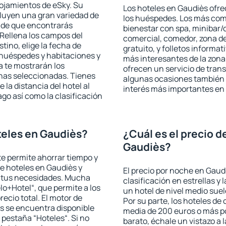
lojamientos de eSky. Su
Los hoteles en Gaudiès ofrec
cluyen una gran variedad de
los huéspedes. Los más comu
a de que encontrarás
bienestar con spa, minibar/c
Rellena los campos del
comercial, comedor, zona d
tino, elige la fecha de
gratuito, y folletos informat
 huéspedes y habitaciones y
más interesantes de la zon
a te mostrarán los
ofrecen un servicio de trans
chas seleccionadas. Tienes
algunas ocasiones también r
 la distancia del hotel al
interés más importantes en
ago así como la clasificación
eles en Gaudiès?
¿Cuál es el precio d
Gaudiès?
 te permite ahorrar tiempo y
de hoteles en Gaudiès y
El precio por noche en Gaud
a tus necesidades. Mucha
clasificación en estrellas y
lo+Hotel“, que permite a los
un hotel de nivel medio suel
ecio total. El motor de
Por su parte, los hoteles de
s se encuentra disponible
media de 200 euros o más p
a pestaña “Hoteles“. Si no
barato, échale un vistazo a 