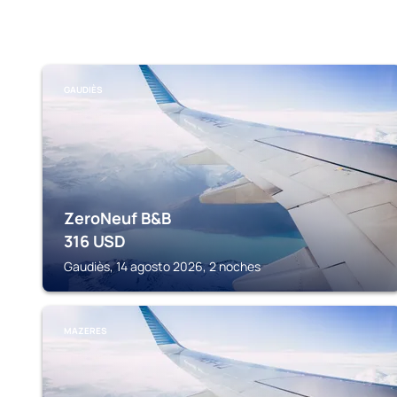
GAUDIÈS
ZeroNeuf B&B
316
USD
Gaudiès, 14 agosto 2026, 2 noches
MAZERES