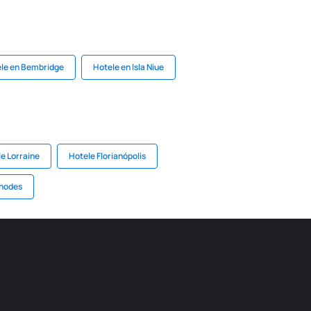
le en Bembridge
Hotele en Isla Niue
e Lorraine
Hotele Florianópolis
Rhodes