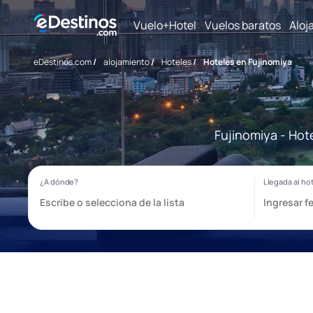
Vuelo+Hotel
Vuelos baratos
Aloj
eDestinos.com
/
alojamiento
/
Hoteles
/
Hoteles en Fujinomiya
Fujinomiya - Hot