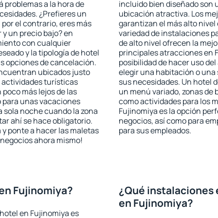
rá problemas a la hora de
incluido bien diseñado son 
ecesidades. ¿Prefieres un
ubicación atractiva. Los me
, por el contrario, eres más
garantizan el más alto nivel
y un precio bajo? en
variedad de instalaciones p
miento con cualquier
de alto nivel ofrecen la mejo
seado y la tipología de hotel
principales atracciones en 
as opciones de cancelación.
posibilidad de hacer uso de
 encuentran ubicados justo
elegir una habitación o una
 actividades turísticas
sus necesidades. Un hotel d
poco más lejos de las
un menú variado, zonas de b
o para unas vacaciones
como actividades para los m
a sola noche cuando la zona
Fujinomiya es la opción perfe
r ahí se hace obligatorio.
negocios, así como para em
 y ponte a hacer las maletas
para sus empleados.
de negocios ahora mismo!
en Fujinomiya?
¿Qué instalaciones 
en Fujinomiya?
hotel en Fujinomiya es