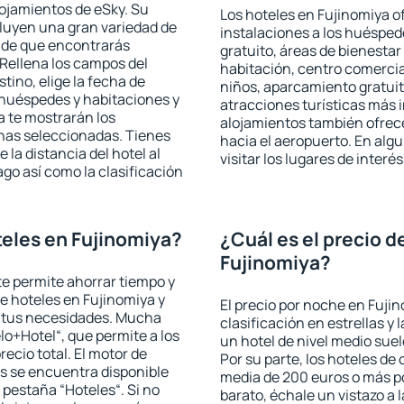
lojamientos de eSky. Su
Los hoteles en Fujinomiya of
cluyen una gran variedad de
instalaciones a los huéspe
a de que encontrarás
gratuito, áreas de bienestar
Rellena los campos del
habitación, centro comercia
tino, elige la fecha de
niños, aparcamiento gratuito
 huéspedes y habitaciones y
atracciones turísticas más 
a te mostrarán los
alojamientos también ofrece
chas seleccionadas. Tienes
hacia el aeropuerto. En al
 la distancia del hotel al
visitar los lugares de inter
ago así como la clasificación
eles en Fujinomiya?
¿Cuál es el precio d
Fujinomiya?
 te permite ahorrar tiempo y
de hoteles en Fujinomiya y
El precio por noche en Fuji
a tus necesidades. Mucha
clasificación en estrellas y
lo+Hotel“, que permite a los
un hotel de nivel medio suel
ecio total. El motor de
Por su parte, los hoteles de
s se encuentra disponible
media de 200 euros o más p
a pestaña “Hoteles“. Si no
barato, échale un vistazo a 