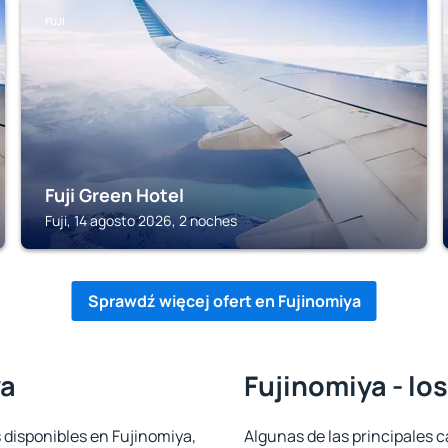
FUJI
Fuji Green Hotel
Fuji, 14 agosto 2026, 2 noches
Sprawdź więcej ofert en Fujinomiya
ya
Fujinomiya - lo
 disponibles en Fujinomiya,
Algunas de las principales c