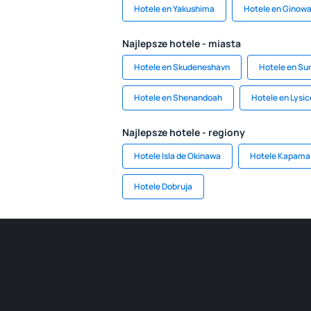
Hotele en Yakushima
Hotele en Ginow
Najlepsze hotele - miasta
Hotele en Skudeneshavn
Hotele en Su
Hotele en Shenandoah
Hotele en Lysic
Najlepsze hotele - regiony
Hotele Isla de Okinawa
Hotele Kapama
Hotele Dobruja