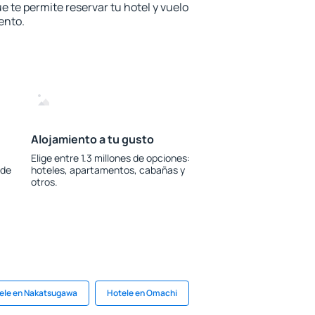
e te permite reservar tu hotel y vuelo
ento.
Alojamiento a tu gusto
Elige entre 1.3 millones de opciones:
 de
hoteles, apartamentos, cabañas y
otros.
ele en Nakatsugawa
Hotele en Omachi