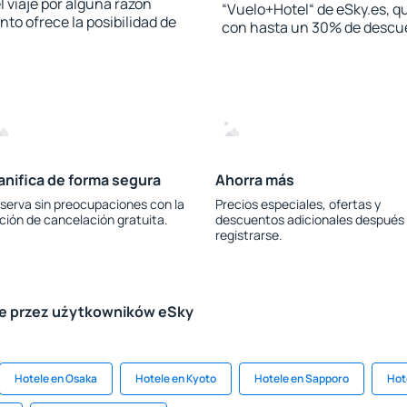
l viaje por alguna razón
“Vuelo+Hotel“ de eSky.es, qu
to ofrece la posibilidad de
con hasta un 30% de descu
anifica de forma segura
Ahorra más
serva sin preocupaciones con la
Precios especiales, ofertas y
ción de cancelación gratuita.
descuentos adicionales después
registrarse.
le przez użytkowników eSky
Hotele en Osaka
Hotele en Kyoto
Hotele en Sapporo
Hot