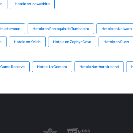
an
Hotele en Inawashiro
rhuisterveen
Hotele en Parroquia de Tumbabiro
Hotele en Kalwara
e
Hotele en Kvilda
Hotele en Zephyr Cove
Hotele en Ruch
 Game Reserve
Hotele La Gomera
Hotele Northern Ireland
H