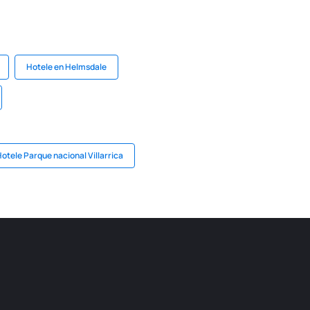
Hotele en Helmsdale
otele Parque nacional Villarrica