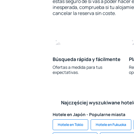
estás seguro de si vas a poder hacer e
inesperada, comprueba si tu alojamien
cancelar la reserva sin coste.
Búsqueda rápida y fácilmente
Pl
Ofertas a medida para tus
Re
expectativas.
op
Najczęściej wyszukiwane hote
Hotele en Japón - Popularne miasta
Hotele en Tokio
Hotele en Fukuoka