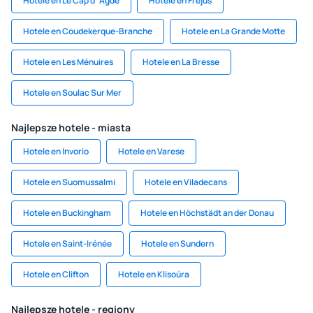
Hotele en Le Cap d`Agde
Hotele en Frejus
Hotele en Coudekerque-Branche
Hotele en La Grande Motte
Hotele en Les Ménuires
Hotele en La Bresse
Hotele en Soulac Sur Mer
Najlepsze hotele - miasta
Hotele en Invorio
Hotele en Varese
Hotele en Suomussalmi
Hotele en Viladecans
Hotele en Buckingham
Hotele en Höchstädt an der Donau
Hotele en Saint-Irénée
Hotele en Sundern
Hotele en Clifton
Hotele en Klisoúra
Najlepsze hotele - regiony