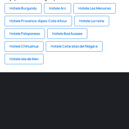
Hotele Burgundy
Hotele Arc
Hotele Les Menuires
Hotele Provence-Alpes-Cote d'Azur
Hotele Lorraine
Hotele Peloponeso
Hotele Bad Aussee
Hotele Chihuahua
Hotele Cataratas del Niágara
Hotele Isla de Man