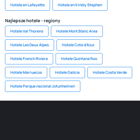
Hotele en Lafayette
Hotele en Kirkby Stephen
Najlepsze hotele - regiony
Hotele Val Thorens
Hotele Mont Blanc Area
Hotele Les Deux Alpes
Hotele Cote d'Azur
Hotele French Riviera
Hotele Quintana Roo
Hotele Marruecos
Hotele Galicia
Hotele Costa Verde
Hotele Parque nacional Jotunheimen