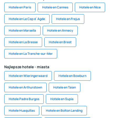
Hotele en París
Hotele en Cannes
Hotele en Nice
Hotele en Le Cap d`Agde
Hotele en Frejus
Hotele en Marsella
Hotele en Annecy
Hotele en La Bresse
Hotele en Brest
Hotele en La Tranche-sur-Mer
Najlepsze hotele - miasta
Hotele en Wieringerwaard
Hotele en Bowburn
Hotele en Arthurstown
Hotele en Taian
Hotele Padre Burgos
Hotele en Supía
Hotele Huaquillas
Hotele en Bolton Landing