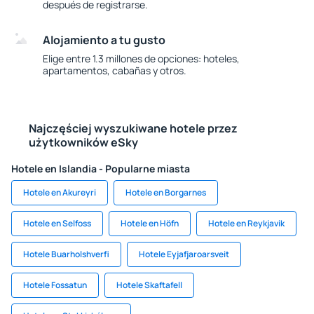
después de registrarse.
Alojamiento a tu gusto
Elige entre 1.3 millones de opciones: hoteles,
apartamentos, cabañas y otros.
Najczęściej wyszukiwane hotele przez
użytkowników eSky
Hotele en Islandia - Popularne miasta
Hotele en Akureyri
Hotele en Borgarnes
Hotele en Selfoss
Hotele en Höfn
Hotele en Reykjavik
Hotele Buarholshverfi
Hotele Eyjafjaroarsveit
Hotele Fossatun
Hotele Skaftafell