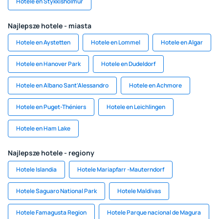
Hotele en Stykkishólmur
Najlepsze hotele - miasta
Hotele en Aystetten
Hotele en Lommel
Hotele en Algar
Hotele en Hanover Park
Hotele en Dudeldorf
Hotele en Albano Sant'Alessandro
Hotele en Achmore
Hotele en Puget-Théniers
Hotele en Leichlingen
Hotele en Ham Lake
Najlepsze hotele - regiony
Hotele Islandia
Hotele Mariapfarr -Mauterndorf
Hotele Saguaro National Park
Hotele Maldivas
Hotele Famagusta Region
Hotele Parque nacional de Magura