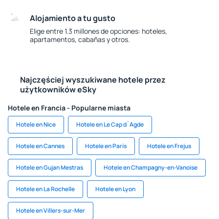
Alojamiento a tu gusto
Elige entre 1.3 millones de opciones: hoteles,
apartamentos, cabañas y otros.
Najczęściej wyszukiwane hotele przez
użytkowników eSky
Hotele en Francia - Popularne miasta
Hotele en Nice
Hotele en Le Cap d`Agde
Hotele en Cannes
Hotele en París
Hotele en Frejus
Hotele en Gujan Mestras
Hotele en Champagny-en-Vanoise
Hotele en La Rochelle
Hotele en Lyon
Hotele en Villers-sur-Mer