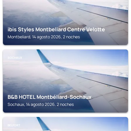
ibis Styles Montbeliard Centre Velotte
Montbeliard, 14 agosto 2026, 2 noches
SOCHAUX
B&B HOTEL Montbéliard-Sochaux
Sochaux, 14 agosto 2026, 2 noches
BELFORT