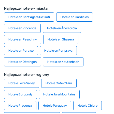
Najlepsze hotele - miasta
Hotele en Sant'Agata De'Goti
Hotele en Cardielos
Hotele en Vincentia
Hotele en Áno Poróïa
Hotele en Pesochny
Hotele en Ghasera
Hotele en Paraíso
Hotele en Periprava
Hotele en Döttingen
Hotele en Kautenbach
Najlepsze hotele - regiony
Hotele Loire Valley
Hotele Cote d'Azur
Hotele Burgundy
Hotele Jura Mountains
Hotele Provenza
Hotele Paraguay
Hotele Chipre