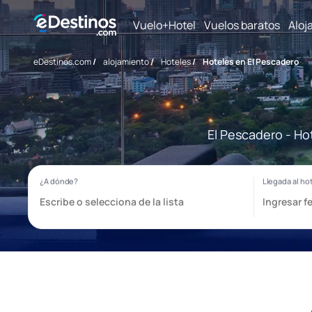
Vuelo+Hotel
Vuelos baratos
Aloj
eDestinos.com
/
alojamiento
/
Hoteles
/
Hoteles en El Pescadero
El Pescadero - Ho