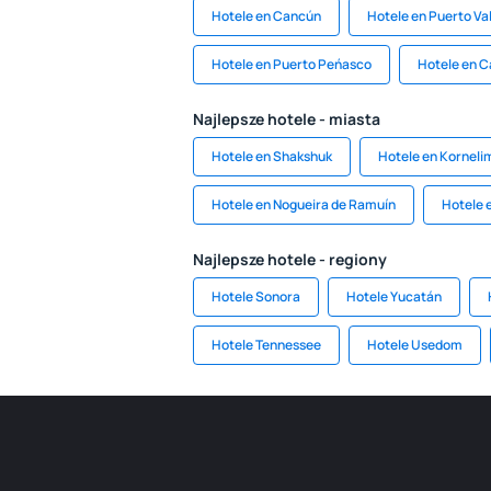
Hotele en Cancún
Hotele en Puerto Val
Hotele en Puerto Peńasco
Hotele en 
Najlepsze hotele - miasta
Hotele en Shakshuk
Hotele en Korneli
Hotele en Nogueira de Ramuín
Hotele 
Najlepsze hotele - regiony
Hotele Sonora
Hotele Yucatán
Hotele Tennessee
Hotele Usedom