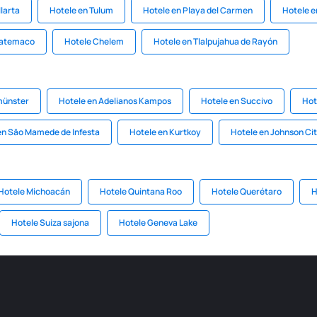
larta
Hotele en Tulum
Hotele en Playa del Carmen
Hotele e
Catemaco
Hotele Chelem
Hotele en Tlalpujahua de Rayón
münster
Hotele en Adelianos Kampos
Hotele en Succivo
Hot
en Săo Mamede de Infesta
Hotele en Kurtkoy
Hotele en Johnson Ci
Hotele Michoacán
Hotele Quintana Roo
Hotele Querétaro
H
Hotele Suiza sajona
Hotele Geneva Lake