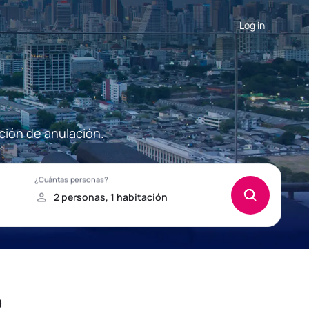
Log in
ción de anulación.
o