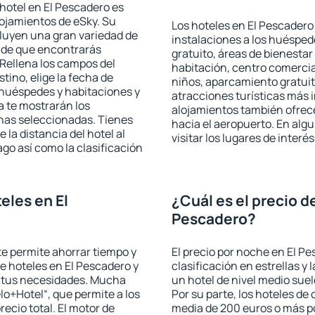
hotel en El Pescadero es
lojamientos de eSky. Su
Los hoteles en El Pescadero 
cluyen una gran variedad de
instalaciones a los huéspe
a de que encontrarás
gratuito, áreas de bienestar
Rellena los campos del
habitación, centro comercia
tino, elige la fecha de
niños, aparcamiento gratuito
 huéspedes y habitaciones y
atracciones turísticas más 
a te mostrarán los
alojamientos también ofrece
chas seleccionadas. Tienes
hacia el aeropuerto. En al
 la distancia del hotel al
visitar los lugares de inter
ago así como la clasificación
eles en El
¿Cuál es el precio d
Pescadero?
 te permite ahorrar tiempo y
El precio por noche en El P
de hoteles en El Pescadero y
clasificación en estrellas y
a tus necesidades. Mucha
un hotel de nivel medio suel
lo+Hotel“, que permite a los
Por su parte, los hoteles de
ecio total. El motor de
media de 200 euros o más p