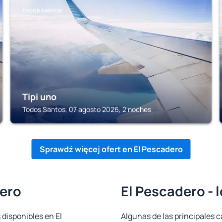
TODOS SANTOS
Tipi uno
Todos Santos, 07 agosto 2026, 2 noches
Sprawdź więcej ofert en El Pescadero
dero
El Pescadero - 
 disponibles en El
Algunas de las principales c