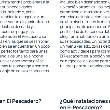
urista tendrá problemas a la
incluido bien diseñado son 
 a sus necesidades.
ubicación atractiva. Los me
odo incluido o, por el
garantizan el más alto nivel
n ambiente acogedor y un
variedad de instalaciones p
reservar un alojamiento con
de alto nivel ofrecen la mejo
 destino deseado y la
principales atracciones en 
todos de pago y las
posibilidad de hacer uso de
hoteles en El Pescadero se
elegir una habitación o una
as en las que se desarrollan
sus necesidades. Un hotel d
mbién se encuentran un poco
un menú variado, zonas de b
n perfectos tanto para unas
como actividades para los m
ancia de una sola noche
El Pescadero es la opción per
e ver y pernoctar ahí se
de negocios, así como para
e más te convenga y ponte a
talleres para sus empleados
 viaje de ocio o de negocios
en El Pescadero?
¿Qué instalaciones 
en El Pescadero?