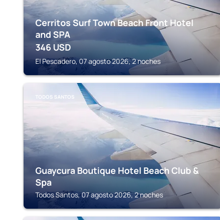
Cerritos Surf Town Beach Front Hotel
and SPA
346
USD
El Pescadero, 07 agosto 2026, 2 noches
TODOS SANTOS
Guaycura Boutique Hotel Beach Club &
Spa
Todos Santos, 07 agosto 2026, 2 noches