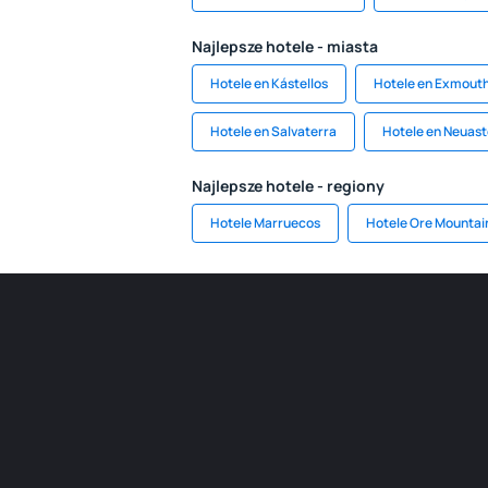
Najlepsze hotele - miasta
Hotele en Kástellos
Hotele en Exmout
Hotele en Salvaterra
Hotele en Neuas
Najlepsze hotele - regiony
Hotele Marruecos
Hotele Ore Mountai