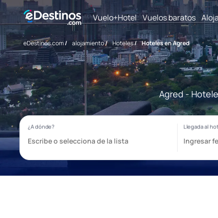
Vuelo+Hotel
Vuelos baratos
Aloj
eDestinos.com
/
alojamiento
/
Hoteles
/
Hoteles en Agred
Agred - Hotele