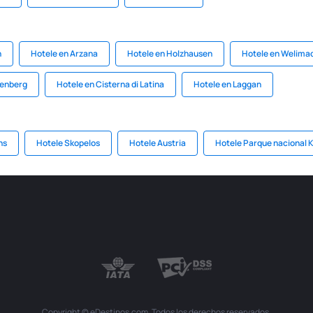
h
Hotele en Arzana
Hotele en Holzhausen
Hotele en Welima
tenberg
Hotele en Cisterna di Latina
Hotele en Laggan
ns
Hotele Skopelos
Hotele Austria
Hotele Parque nacional 
Copyright © eDestinos.com. Todos los derechos reservados.