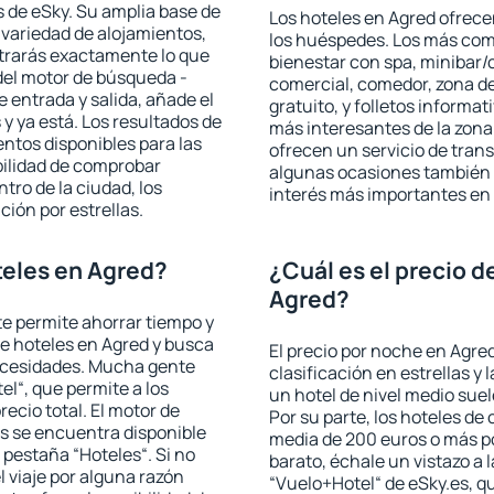
 de eSky. Su amplia base de
Los hoteles en Agred ofrecen
 variedad de alojamientos,
los huéspedes. Los más comu
trarás exactamente lo que
bienestar con spa, minibar/c
del motor de búsqueda -
comercial, comedor, zona d
e entrada y salida, añade el
gratuito, y folletos informat
 ya está. Los resultados de
más interesantes de la zon
ntos disponibles para las
ofrecen un servicio de trans
bilidad de comprobar
algunas ocasiones también r
ntro de la ciudad, los
interés más importantes en
ción por estrellas.
eles en Agred?
¿Cuál es el precio d
Agred?
 te permite ahorrar tiempo y
de hoteles en Agred y busca
El precio por noche en Agre
necesidades. Mucha gente
clasificación en estrellas y
el“, que permite a los
un hotel de nivel medio suel
ecio total. El motor de
Por su parte, los hoteles de
s se encuentra disponible
media de 200 euros o más p
a pestaña “Hoteles“. Si no
barato, échale un vistazo a 
l viaje por alguna razón
“Vuelo+Hotel“ de eSky.es, qu