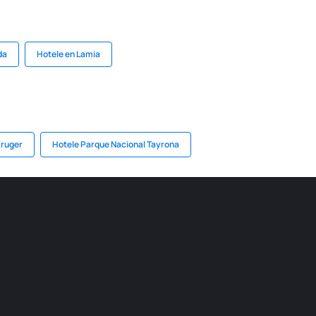
da
Hotele en Lamia
Kruger
Hotele Parque Nacional Tayrona