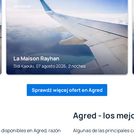
SIDI KAOUKI
La Maison Rayhan
Sidi Kaouki, 07 agosto 2026, 2 noches
Sprawdź więcej ofert en Agred
Agred - los mej
 disponibles en Agred, razón
Algunas de las principales c