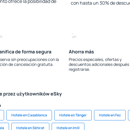
to ofrece la posibilidad de
con hasta un 30% de descu
anifica de forma segura
Ahorra más
serva sin preocupaciones con la
Precios especiales, ofertas y
ción de cancelación gratuita.
descuentos adicionales después
registrarse.
le przez użytkowników eSky
a
Hotele en Casablanca
Hotele en Tánger
Hotele en Fez
ala
Hotele en Skhirat
Hotele en Imlil