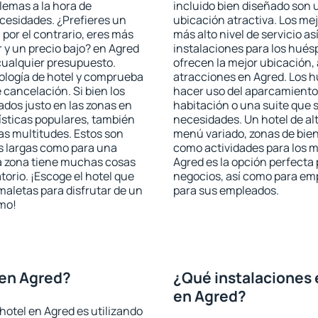
blemas a la hora de
incluido bien diseñado son 
ecesidades. ¿Prefieres un
ubicación atractiva. Los me
, por el contrario, eres más
más alto nivel de servicio a
y un precio bajo? en Agred
instalaciones para los huésp
cualquier presupuesto.
ofrecen la mejor ubicación, 
pología de hotel y comprueba
atracciones en Agred. Los h
 cancelación. Si bien los
hacer uso del aparcamiento 
dos justo en las zonas en
habitación o una suite que 
rísticas populares, también
necesidades. Un hotel de al
as multitudes. Estos son
menú variado, zonas de bien
s largas como para una
como actividades para los m
a zona tiene muchas cosas
Agred es la opción perfecta p
torio. ¡Escoge el hotel que
negocios, así como para em
maletas para disfrutar de un
para sus empleados.
smo!
 en Agred?
¿Qué instalaciones 
en Agred?
hotel en Agred es utilizando