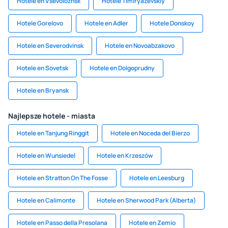
Hotele en Vsevolozhsk
Hotele Timiryazevskiy
Hotele Gorelovo
Hotele en Adler
Hotele Donskoy
Hotele en Severodvinsk
Hotele en Novoabzakovo
Hotele en Sovetsk
Hotele en Dolgoprudny
Hotele en Bryansk
Najlepsze hotele - miasta
Hotele en Tanjung Ringgit
Hotele en Noceda del Bierzo
Hotele en Wunsiedel
Hotele en Krzeszów
Hotele en Stratton On The Fosse
Hotele en Leesburg
Hotele en Calimonte
Hotele en Sherwood Park (Alberta)
Hotele en Passo della Presolana
Hotele en Zemio