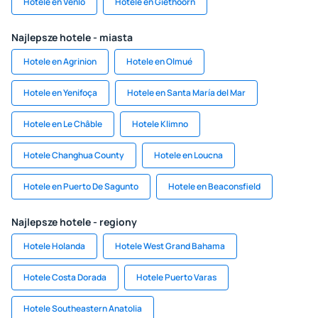
Hotele en Venlo
Hotele en Giethoorn
Najlepsze hotele - miasta
Hotele en Agrinion
Hotele en Olmué
Hotele en Yenifoça
Hotele en Santa María del Mar
Hotele en Le Châble
Hotele Klimno
Hotele Changhua County
Hotele en Loucna
Hotele en Puerto De Sagunto
Hotele en Beaconsfield
Najlepsze hotele - regiony
Hotele Holanda
Hotele West Grand Bahama
Hotele Costa Dorada
Hotele Puerto Varas
Hotele Southeastern Anatolia