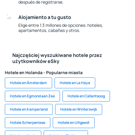
después de registrarse.
Alojamiento a tu gusto
Elige entre 1.3 millones de opciones: hoteles,
apartamentos, cabañas y otros.
Najczęściej wyszukiwane hotele przez
użytkowników eSky
Hotele en Holanda - Popularne miasta
Hotele en Ámsterdam
Hotele en La Haya
Hotele en Egmond aan Zee
Hotele en Callantsoog
Hotele en Kamperland
Hotele en Winterswijk
Hotele Scherpenisse
Hotele en Uitgeest