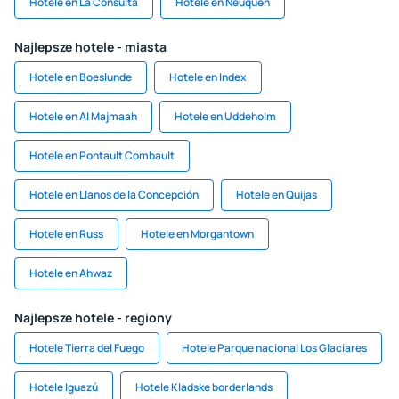
Hotele en La Consulta
Hotele en Neuquén
Najlepsze hotele - miasta
Hotele en Boeslunde
Hotele en Index
Hotele en Al Majmaah
Hotele en Uddeholm
Hotele en Pontault Combault
Hotele en Llanos de la Concepción
Hotele en Quijas
Hotele en Russ
Hotele en Morgantown
Hotele en Ahwaz
Najlepsze hotele - regiony
Hotele Tierra del Fuego
Hotele Parque nacional Los Glaciares
Hotele Iguazú
Hotele Kladske borderlands