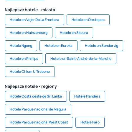
Najlepsze hotele - miasta
Hotele en Vejer De La Frontera
Hotele en Oaxtepec
Hotele en Hainzenberg
Hotele en Skoura
Hotele Ngong
Hotele en Eureka
Hotele en Sondervig
Hotele en Phillips
Hotele en Saint-André-de-la-Marche
Hotele Chlum U Trebone
Najlepsze hotele - regiony
Hotele Costa oeste de Sri Lanka
Hotele Flanders
Hotele Parque nacional de Magura
Hotele Parque nacional West Coast
Hotele Faro