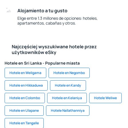
Alojamiento a tu gusto
Elige entre 1.3 millones de opciones: hoteles,
apartamentos, cabañas y otros.
Najczęściej wyszukiwane hotele przez
użytkowników eSky
Hotele en Sri Lanka - Popularne miasta
Hotele en Weligama
Hotele en Negombo
Hotele en Hikkaduwa
Hotele en Kandy
Hotele en Colombo
Hotele en Kelaniya
Hotele Weliwe
Hotele en Ulapane
Hotele Nallathanniya
Hotele en Tangalle