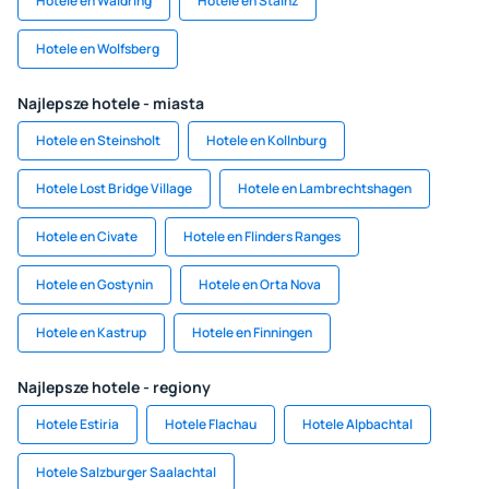
Hotele en Waidring
Hotele en Stainz
Hotele en Wolfsberg
Najlepsze hotele - miasta
Hotele en Steinsholt
Hotele en Kollnburg
Hotele Lost Bridge Village
Hotele en Lambrechtshagen
Hotele en Civate
Hotele en Flinders Ranges
Hotele en Gostynin
Hotele en Orta Nova
Hotele en Kastrup
Hotele en Finningen
Najlepsze hotele - regiony
Hotele Estiria
Hotele Flachau
Hotele Alpbachtal
Hotele Salzburger Saalachtal