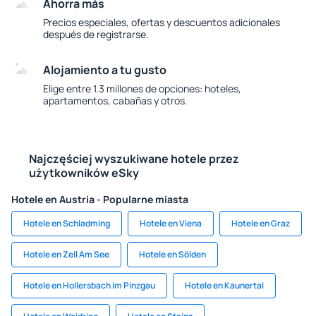
Ahorra más
Precios especiales, ofertas y descuentos adicionales
después de registrarse.
Alojamiento a tu gusto
Elige entre 1.3 millones de opciones: hoteles,
apartamentos, cabañas y otros.
Najczęściej wyszukiwane hotele przez
użytkowników eSky
Hotele en Austria - Popularne miasta
Hotele en Schladming
Hotele en Viena
Hotele en Graz
Hotele en Zell Am See
Hotele en Sölden
Hotele en Hollersbach im Pinzgau
Hotele en Kaunertal