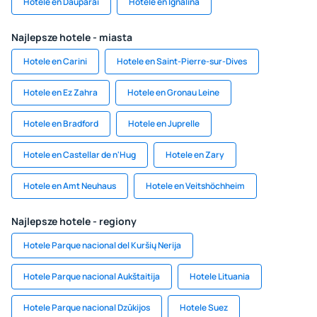
Hotele en Dauparai
Hotele en Ignalina
Najlepsze hotele - miasta
Hotele en Carini
Hotele en Saint-Pierre-sur-Dives
Hotele en Ez Zahra
Hotele en Gronau Leine
Hotele en Bradford
Hotele en Juprelle
Hotele en Castellar de n'Hug
Hotele en Zary
Hotele en Amt Neuhaus
Hotele en Veitshöchheim
Najlepsze hotele - regiony
Hotele Parque nacional del Kuršių Nerija
Hotele Parque nacional Aukštaitija
Hotele Lituania
Hotele Parque nacional Dzūkijos
Hotele Suez