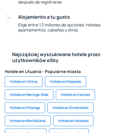
después de registrarse.
Alojamiento a tu gusto
Elige entre 1.3 millones de opciones: hoteles,
apartamentos, cabañas y otros.
Najczęściej wyszukiwane hotele przez
użytkowników eSky
Hotele en Lituania - Popularne miasta
Hotele en Vilnius
Hotele en Klaipeda
Hotele en Neringa-Nida
Hotele en Kaunas
Hotele en Palanga
Hotele en Smalininkai
Hotele en Bertašiūnai
Hotele en Veisiejai