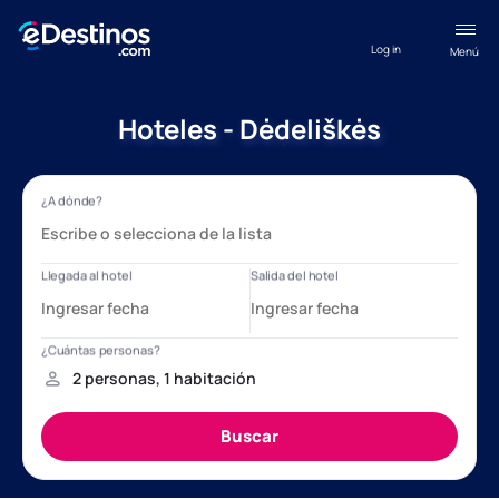
Log in
Menú
Hoteles - Dėdeliškės