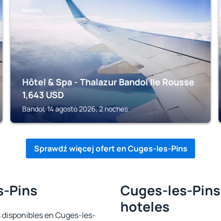
BANDOL
Hôtel & Spa - Thalazur Bandol Ile Rousse
1,643
USD
Bandol, 14 agosto 2026, 2 noches
Sprawdź więcej ofert en Cuges-les-Pins
s-Pins
Cuges-les-Pins 
hoteles
s disponibles en Cuges-les-