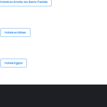
Hotele en Amelie-les-Bains-Palalda
Hotele en Möser
Hotele Egipto