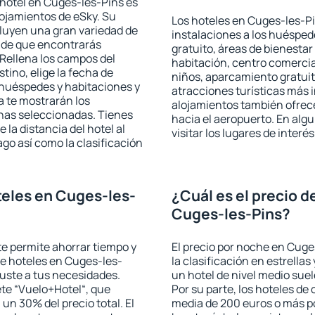
hotel en Cuges-les-Pins es
lojamientos de eSky. Su
Los hoteles en Cuges-les-Pi
cluyen una gran variedad de
instalaciones a los huéspe
a de que encontrarás
gratuito, áreas de bienestar
Rellena los campos del
habitación, centro comercia
tino, elige la fecha de
niños, aparcamiento gratuito
 huéspedes y habitaciones y
atracciones turísticas más 
a te mostrarán los
alojamientos también ofrece
chas seleccionadas. Tienes
hacia el aeropuerto. En al
 la distancia del hotel al
visitar los lugares de inter
ago así como la clasificación
eles en Cuges-les-
¿Cuál es el precio d
Cuges-les-Pins?
 te permite ahorrar tiempo y
El precio por noche en Cuge
de hoteles en Cuges-les-
la clasificación en estrellas
juste a tus necesidades.
un hotel de nivel medio suel
te “Vuelo+Hotel“, que
Por su parte, los hoteles de
 un 30% del precio total. El
media de 200 euros o más p