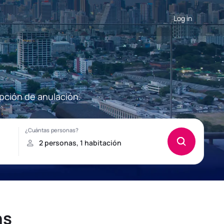
Log in
pción de anulación.
ns