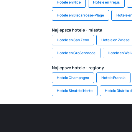
Hotele en Nice
Hotele en Frejus
Hotele en Biscarrosse-Plage
Hotele en
Najlepsze hotele - miasta
Hotele en San Zeno
Hotele en Zwiesel
Hotele en Großenbrode
Hotele en Weil
Najlepsze hotele - regiony
Hotele Champagne
Hotele Francia
Hotele Sinaí del Norte
Hotele Distrito 