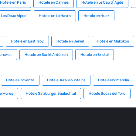
Hotele en París
Hotele en Cannes
Hotele en Le Cap d`Agde
 Les Deux Alpes
Hotele en Le Havre
Hotele en Huez
Hotele en East Troy
Hotele en Beniel
Hotele en Makokou
erswist
Hotele en Sankt Antönien
Hotele en Bristol
Hotele Provenza
Hotele Jura Mountains
Hotele Normandía
de Mureș
Hotele Salzburger Saalachtal
Hotele Bocas del Toro