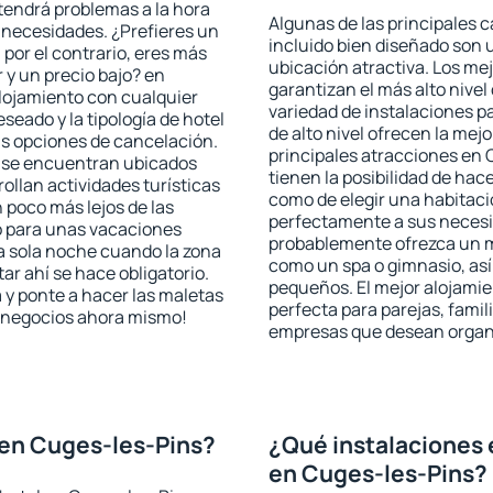
 tendrá problemas a la hora
Algunas de las principales c
s necesidades. ¿Prefieres un
incluido bien diseñado son 
, por el contrario, eres más
ubicación atractiva. Los me
y un precio bajo? en
garantizan el más alto nivel
lojamiento con cualquier
variedad de instalaciones p
seado y la tipología de hotel
de alto nivel ofrecen la mejo
as opciones de cancelación.
principales atracciones en
s se encuentran ubicados
tienen la posibilidad de hac
rollan actividades turísticas
como de elegir una habitaci
poco más lejos de las
perfectamente a sus necesid
o para unas vacaciones
probablemente ofrezca un m
a sola noche cuando la zona
como un spa o gimnasio, así
r ahí se hace obligatorio.
pequeños. El mejor alojamie
 y ponte a hacer las maletas
perfecta para parejas, famil
de negocios ahora mismo!
empresas que desean organi
 en Cuges-les-Pins?
¿Qué instalaciones 
en Cuges-les-Pins?