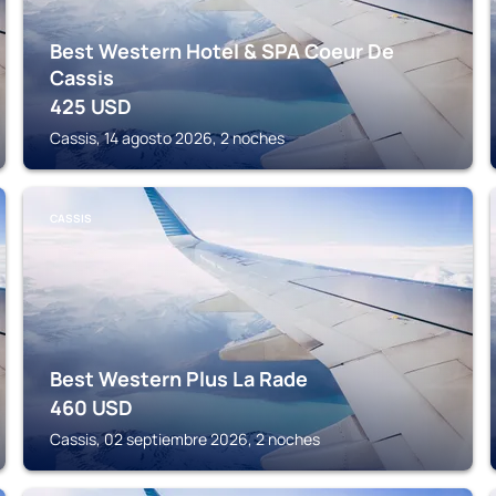
Best Western Hotel & SPA Coeur De
Cassis
425
USD
Cassis, 14 agosto 2026, 2 noches
CASSIS
Best Western Plus La Rade
460
USD
Cassis, 02 septiembre 2026, 2 noches