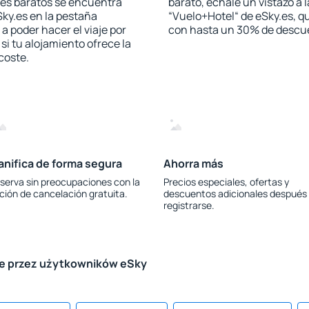
les baratos se encuentra
barato, échale un vistazo a 
Sky.es en la pestaña
“Vuelo+Hotel“ de eSky.es, qu
 a poder hacer el viaje por
con hasta un 30% de descu
i tu alojamiento ofrece la
 coste.
anifica de forma segura
Ahorra más
serva sin preocupaciones con la
Precios especiales, ofertas y
ción de cancelación gratuita.
descuentos adicionales después
registrarse.
le przez użytkowników eSky