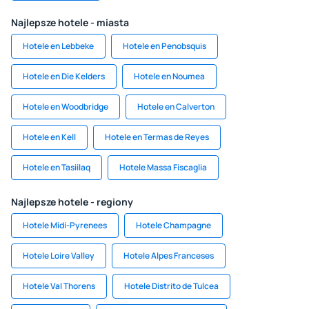
Najlepsze hotele - miasta
Hotele en Lebbeke
Hotele en Penobsquis
Hotele en Die Kelders
Hotele en Noumea
Hotele en Woodbridge
Hotele en Calverton
Hotele en Kell
Hotele en Termas de Reyes
Hotele en Tasiilaq
Hotele Massa Fiscaglia
Najlepsze hotele - regiony
Hotele Midi-Pyrenees
Hotele Champagne
Hotele Loire Valley
Hotele Alpes Franceses
Hotele Val Thorens
Hotele Distrito de Tulcea