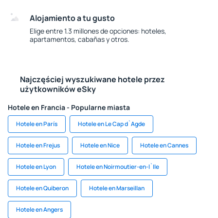
Alojamiento a tu gusto
Elige entre 1.3 millones de opciones: hoteles,
apartamentos, cabañas y otros.
Najczęściej wyszukiwane hotele przez
użytkowników eSky
Hotele en Francia - Popularne miasta
Hotele en París
Hotele en Le Cap d`Agde
Hotele en Frejus
Hotele en Nice
Hotele en Cannes
Hotele en Lyon
Hotele en Noirmoutier-en-l`Ile
Hotele en Quiberon
Hotele en Marseillan
Hotele en Angers