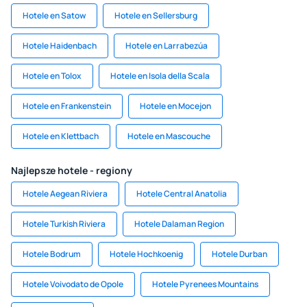
Hotele en Satow
Hotele en Sellersburg
Hotele Haidenbach
Hotele en Larrabezúa
Hotele en Tolox
Hotele en Isola della Scala
Hotele en Frankenstein
Hotele en Mocejon
Hotele en Klettbach
Hotele en Mascouche
Najlepsze hotele - regiony
Hotele Aegean Riviera
Hotele Central Anatolia
Hotele Turkish Riviera
Hotele Dalaman Region
Hotele Bodrum
Hotele Hochkoenig
Hotele Durban
Hotele Voivodato de Opole
Hotele Pyrenees Mountains