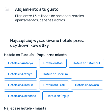
Alojamiento a tu gusto
Elige entre 1.3 millones de opciones: hoteles,
apartamentos, cabañas y otros.
Najczęściej wyszukiwane hotele przez
użytkowników eSky
Hotele en Turquía - Popularne miasta
Hotele en Antalya
Hotele en Kas
Hotele en Estambul
Hotele en Fethiye
Hotele en Bodrum
Hotele en Giresun
Hotele en Cıralı
Hotele en Ankara
Hotele en Gokceada
Hotele en Ürgüp
Najlepsze hotele - miasta