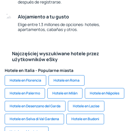
después de registrarse.
Alojamiento a tu gusto
Elige entre 1.3 millones de opciones: hoteles,
apartamentos, cabañas y otros.
Najczęściej wyszukiwane hotele przez
użytkowników eSky
Hotele en Italia - Popularne miasta
Hotele en Florencia
Hotele en Roma
Hotele en Palermo
Hotele en Milán
Hotele en Nápoles
Hotele en Desenzano del Garda
Hotele en Lazise
Hotele en Selva di Val Gardena
Hotele en Budoni