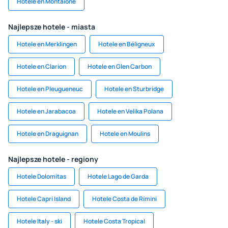
Hotele en Montaione
Najlepsze hotele - miasta
Hotele en Merklingen
Hotele en Béligneux
Hotele en Clarion
Hotele en Glen Carbon
Hotele en Pleugueneuc
Hotele en Sturbridge
Hotele en Jarabacoa
Hotele en Velika Polana
Hotele en Draguignan
Hotele en Moulins
Najlepsze hotele - regiony
Hotele Dolomitas
Hotele Lago de Garda
Hotele Capri Island
Hotele Costa de Rímini
Hotele Italy - ski
Hotele Costa Tropical