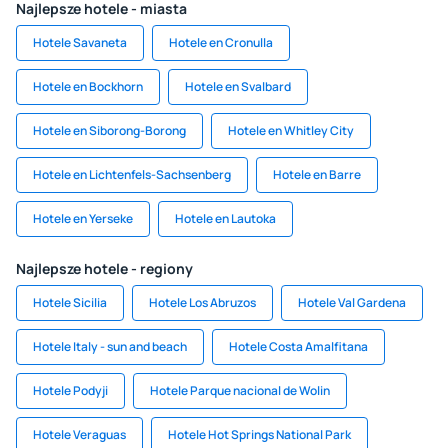
Najlepsze hotele - miasta
Hotele Savaneta
Hotele en Cronulla
Hotele en Bockhorn
Hotele en Svalbard
Hotele en Siborong-Borong
Hotele en Whitley City
Hotele en Lichtenfels-Sachsenberg
Hotele en Barre
Hotele en Yerseke
Hotele en Lautoka
Najlepsze hotele - regiony
Hotele Sicilia
Hotele Los Abruzos
Hotele Val Gardena
Hotele Italy - sun and beach
Hotele Costa Amalfitana
Hotele Podyji
Hotele Parque nacional de Wolin
Hotele Veraguas
Hotele Hot Springs National Park