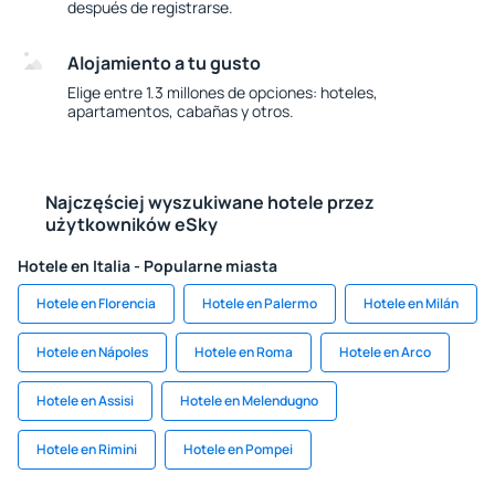
después de registrarse.
Alojamiento a tu gusto
Elige entre 1.3 millones de opciones: hoteles,
apartamentos, cabañas y otros.
Najczęściej wyszukiwane hotele przez
użytkowników eSky
Hotele en Italia - Popularne miasta
Hotele en Florencia
Hotele en Palermo
Hotele en Milán
Hotele en Nápoles
Hotele en Roma
Hotele en Arco
Hotele en Assisi
Hotele en Melendugno
Hotele en Rimini
Hotele en Pompei