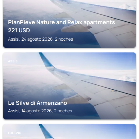
PianPieve Nature and Relax apartments
221
USD
Assisi, 24 agosto 2026, 2 noches
ASSISI
Le Silve di Armenzano
Assisi, 14 agosto 2026, 2 noches
FOLIGNO