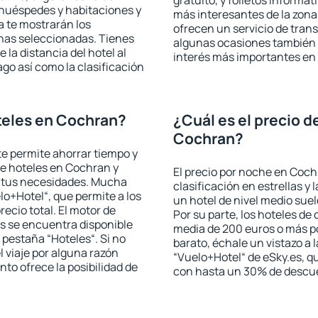
gratuito, y folletos informat
 huéspedes y habitaciones y
más interesantes de la zon
a te mostrarán los
ofrecen un servicio de trans
chas seleccionadas. Tienes
algunas ocasiones también r
 la distancia del hotel al
interés más importantes en
ago así como la clasificación
teles en Cochran?
¿Cuál es el precio d
Cochran?
 te permite ahorrar tiempo y
de hoteles en Cochran y
El precio por noche en Coch
a tus necesidades. Mucha
clasificación en estrellas y
lo+Hotel“, que permite a los
un hotel de nivel medio suel
ecio total. El motor de
Por su parte, los hoteles de
s se encuentra disponible
media de 200 euros o más p
a pestaña “Hoteles“. Si no
barato, échale un vistazo a 
l viaje por alguna razón
“Vuelo+Hotel“ de eSky.es, qu
to ofrece la posibilidad de
con hasta un 30% de descu