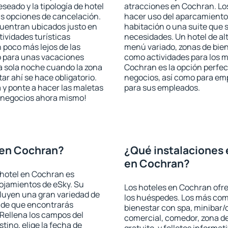
seado y la tipología de hotel
atracciones en Cochran. Los
as opciones de cancelación.
hacer uso del aparcamiento 
cuentran ubicados justo en
habitación o una suite que 
tividades turísticas
necesidades. Un hotel de al
poco más lejos de las
menú variado, zonas de bien
o para unas vacaciones
como actividades para los m
a sola noche cuando la zona
Cochran es la opción perfect
r ahí se hace obligatorio.
negocios, así como para em
 y ponte a hacer las maletas
para sus empleados.
de negocios ahora mismo!
 en Cochran?
¿Qué instalaciones 
en Cochran?
 hotel en Cochran es
lojamientos de eSky. Su
Los hoteles en Cochran ofre
cluyen una gran variedad de
los huéspedes. Los más comu
a de que encontrarás
bienestar con spa, minibar/c
Rellena los campos del
comercial, comedor, zona d
tino, elige la fecha de