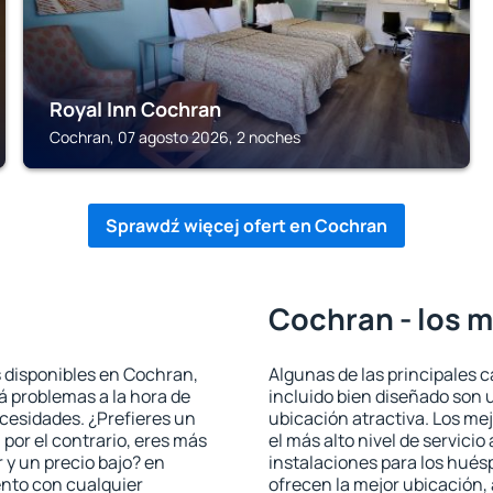
Royal Inn Cochran
Cochran, 07 agosto 2026, 2 noches
Sprawdź więcej ofert en Cochran
Cochran - los m
s disponibles en Cochran,
Algunas de las principales c
rá problemas a la hora de
incluido bien diseñado son 
ecesidades. ¿Prefieres un
ubicación atractiva. Los me
, por el contrario, eres más
el más alto nivel de servici
y un precio bajo? en
instalaciones para los huésp
nto con cualquier
ofrecen la mejor ubicación, 