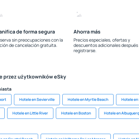
anifica de forma segura
Ahorra más
serva sin preocupaciones con la
Precios especiales, ofertas y
ción de cancelación gratuita.
descuentos adicionales después
registrarse.
le przez użytkowników eSky
miasta
port
Hotele en Sevierville
Hotele en Myrtle Beach
Hotele en
Hotele en Little River
Hotele en Boston
Hotele en Albuquer