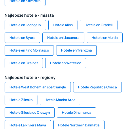
Hotele en Kovářská
Najlepsze hotele - miasta
Hotele en Lochgelly
Hotele Alins
Hotele en Oradell
Hotele en Byers
Hotele en Llacanora
Hotele en Multia
Hotele en Fino Mornasco
Hotele en Tvarožná
Hotele en Grainet
Hotele en Waterloo
Najlepsze hotele - regiony
Hotele West Bohemian spa triangle
Hotele República Checa
Hotele Zlinsko
Hotele Macha Area
Hotele Silesia de Cieszyn
Hotele Dinamarca
Hotele La Riviera Maya
Hotele Northern Dalmatia