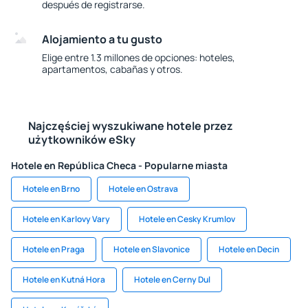
después de registrarse.
Alojamiento a tu gusto
Elige entre 1.3 millones de opciones: hoteles,
apartamentos, cabañas y otros.
Najczęściej wyszukiwane hotele przez
użytkowników eSky
Hotele en República Checa - Popularne miasta
Hotele en Brno
Hotele en Ostrava
Hotele en Karlovy Vary
Hotele en Cesky Krumlov
Hotele en Praga
Hotele en Slavonice
Hotele en Decin
Hotele en Kutná Hora
Hotele en Cerny Dul