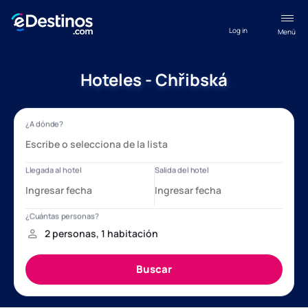
Log in
Menú
Hoteles - Chřibská