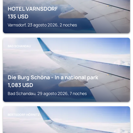
HOTEL VARNSDORF
135
USD
Varnsdorf, 23 agosto 2026, 2 noches
BAD SCHANDAU
Die Burg Schöna - In a national park
1,083
USD
Bad Schandau, 29 agosto 2026, 7 noches
BERTSDORF-HÖRNITZ