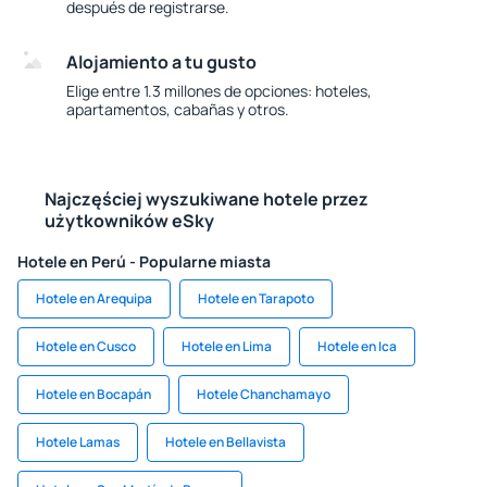
después de registrarse.
Alojamiento a tu gusto
Elige entre 1.3 millones de opciones: hoteles,
apartamentos, cabañas y otros.
Najczęściej wyszukiwane hotele przez
użytkowników eSky
Hotele en Perú - Popularne miasta
Hotele en Arequipa
Hotele en Tarapoto
Hotele en Cusco
Hotele en Lima
Hotele en Ica
Hotele en Bocapán
Hotele Chanchamayo
Hotele Lamas
Hotele en Bellavista