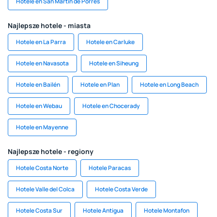
Hotele en San Martín de Porres
Najlepsze hotele - miasta
Hotele en La Parra
Hotele en Carluke
Hotele en Navasota
Hotele en Siheung
Hotele en Bailén
Hotele en Plan
Hotele en Long Beach
Hotele en Webau
Hotele en Chocerady
Hotele en Mayenne
Najlepsze hotele - regiony
Hotele Costa Norte
Hotele Paracas
Hotele Valle del Colca
Hotele Costa Verde
Hotele Costa Sur
Hotele Antigua
Hotele Montafon