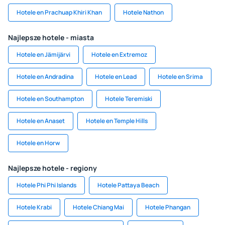
Hotele en Prachuap Khiri Khan
Hotele Nathon
Najlepsze hotele - miasta
Hotele en Jämijärvi
Hotele en Extremoz
Hotele en Andradina
Hotele en Lead
Hotele en Srima
Hotele en Southampton
Hotele Teremiski
Hotele en Anaset
Hotele en Temple Hills
Hotele en Horw
Najlepsze hotele - regiony
Hotele Phi Phi Islands
Hotele Pattaya Beach
Hotele Krabi
Hotele Chiang Mai
Hotele Phangan