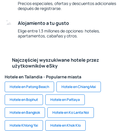
Precios especiales, ofertas y descuentos adicionales
después de registrarse.
Alojamiento a tu gusto
Elige entre 1.3 millones de opciones: hoteles,
apartamentos, cabañas y otros.
Najczęściej wyszukiwane hotele przez
użytkowników eSky
Hotele en Tailandia - Popularne miasta
Hotele en Patong Beach
Hotele en Chiang Mai
Hotele en Bophut
Hotele en Pattaya
Hotele en Bangkok
Hotele en Ko Lanta Noi
Hotele Khlong Yai
Hotele en Khok Klo