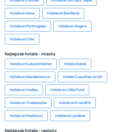
Hotele en Cannes
Hotele en Le Cap d`Agde
Hotele en Aime
Hotele en Bonifacio
Hotele en Portiragnes
Hotele en Angers
Hotele en Calvi
Najlepsze hotele - miasta
Hotele en Kubutambahan
Hotele Doboz
Hotele en Mandatoriccio
Hotele Cuautitlan Izcalli
Hotele en Hadley
Hotele en Little Pond
Hotele en Trzebieszów
Hotele en Kroměříž
Hotele en Fosdinovo
Hotele en Landete
Najlepsze hotele - regiony