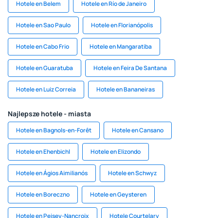
Hotele en Belem
Hotele en Río de Janeiro
Hotele en Sao Paulo
Hotele en Florianópolis
Hotele en Cabo Frio
Hotele en Mangaratiba
Hotele en Guaratuba
Hotele en Feira De Santana
Hotele en Luiz Correia
Hotele en Bananeiras
Najlepsze hotele - miasta
Hotele en Bagnols-en-Forêt
Hotele en Cansano
Hotele en Ehenbichl
Hotele en Elizondo
Hotele en Ágios Aimilianós
Hotele en Schwyz
Hotele en Boreczno
Hotele en Geysteren
Hotele en Peisey-Nancroix
Hotele Courtelary