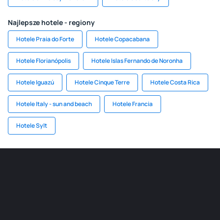
Najlepsze hotele - regiony
Hotele Praia do Forte
Hotele Copacabana
Hotele Florianópolis
Hotele Islas Fernando de Noronha
Hotele Iguazú
Hotele Cinque Terre
Hotele Costa Rica
Hotele Italy - sun and beach
Hotele Francia
Hotele Sylt