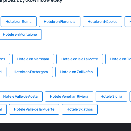
le przez użytkowników eSky
Hotele en Roma
Hotele en Florencia
Hotele en Nápoles
Hotele en Montaione
ons
Hotele en Marsham
Hotele en Isle La Motte
Hotele en C
d
Hotele en Esztergom
Hotele en Zollikofen
Hotele Valle de Aosta
Hotele Venetian Riviera
Hotele Sicilia
al
Hotele Valle de la Muerte
Hotele Skiathos