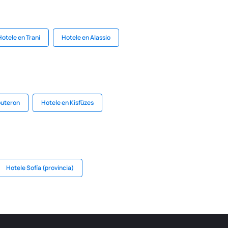
Hotele en Trani
Hotele en Alassio
outeron
Hotele en Kisfüzes
Hotele Sofía (provincia)