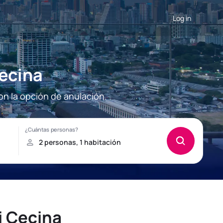
Log in
Cecina
on la opción de anulación.
i Cecina