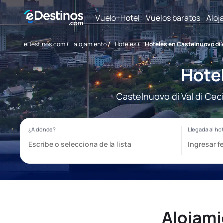
Vuelo+Hotel
Vuelos baratos
Aloj
eDestinos.com
/
alojamiento
/
Hoteles
/
Hoteles en Castelnuovo di V
Hotel
Castelnuovo di Val di Cec
Alojami