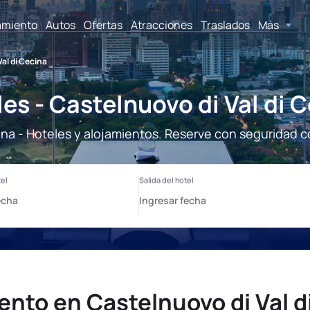
amiento
Autos
Ofertas
Atracciones
Traslados
Más
al di Cecina
es - Castelnuovo di Val di 
ina - Hoteles y alojamientos. Reserve con seguridad c
ento en Castelnuovo di Val d