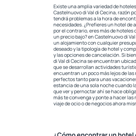
Existe una amplia variedad de hoteles
Castelnuovo di Val di Cecina, razón po
tendrá problemas a la hora de encontr
necesidades. ¿Prefieres un hotel de al
por el contrario, eres más de hotele
un precio bajo? en Castelnuovo di Val
un alojamiento con cualquier presupu
deseado y la tipología de hotel y co
y las opciones de cancelación. Si bie
di Val di Cecina se encuentran ubicad
que se desarrollan actividades turíst
encuentran un poco más lejos de las 
perfectos tanto para unas vacacione
estancia de una sola noche cuando l
que ver y pernoctar ahí se hace obliga
más te convenga y ponte a hacer las 
viaje de ocio o de negocios ahora mi
¿Cómo encontrar un hotel 