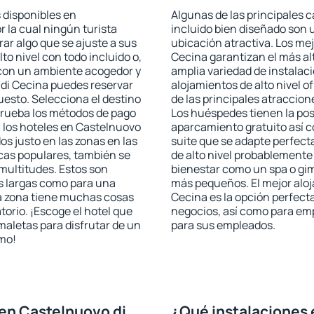
 disponibles en
Algunas de las principales c
r la cual ningún turista
incluido bien diseñado son 
ar algo que se ajuste a sus
ubicación atractiva. Los mej
to nivel con todo incluido o,
Cecina garantizan el más alt
s con un ambiente acogedor y
amplia variedad de instalac
 di Cecina puedes reservar
alojamientos de alto nivel o
esto. Selecciona el destino
de las principales atraccion
mprueba los métodos de pago
Los huéspedes tienen la pos
n los hoteles en Castelnuovo
aparcamiento gratuito así c
os justo en las zonas en las
suite que se adapte perfec
icas populares, también se
de alto nivel probablemente
multitudes. Estos son
bienestar como un spa o gim
s largas como para una
más pequeños. El mejor aloj
a zona tiene muchas cosas
Cecina es la opción perfecta 
torio. ¡Escoge el hotel que
negocios, así como para em
maletas para disfrutar de un
para sus empleados.
smo!
en Castelnuovo di
¿Qué instalaciones 