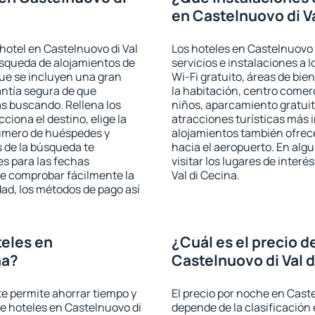
en Castelnuovo di V
hotel en Castelnuovo di Val
Los hoteles en Castelnuovo d
búsqueda de alojamientos de
servicios e instalaciones a
que se incluyen una gran
Wi-Fi gratuito, áreas de bie
antía segura de que
la habitación, centro comer
s buscando. Rellena los
niños, aparcamiento gratuito
iona el destino, elige la
atracciones turísticas más 
número de huéspedes y
alojamientos también ofrece
s de la búsqueda te
hacia el aeropuerto. En al
es para las fechas
visitar los lugares de inter
de comprobar fácilmente la
Val di Cecina.
udad, los métodos de pago así
eles en
¿Cuál es el precio d
na?
Castelnuovo di Val 
 te permite ahorrar tiempo y
El precio por noche en Caste
de hoteles en Castelnuovo di
depende de la clasificación e