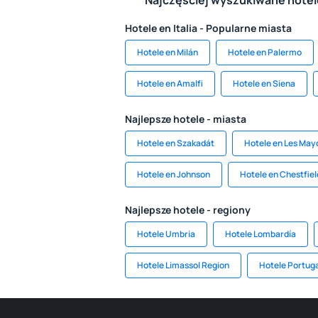
Najczęściej wyszukiwane hote
Hotele en Italia - Popularne miasta
Hotele en Milán
Hotele en Palermo
Hotele en Amalfi
Hotele en Siena
Najlepsze hotele - miasta
Hotele en Szakadát
Hotele en Les May
Hotele en Johnson
Hotele en Chestfiel
Najlepsze hotele - regiony
Hotele Umbria
Hotele Lombardía
Hotele Limassol Region
Hotele Portug