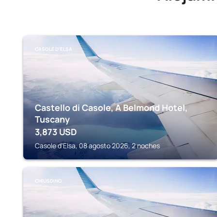
CASOLE D'ELSA
Castello di Casole, A Belmond Hotel,
Tuscany
3,873
USD
Casole d'Elsa, 08 agosto 2026, 2 noches
CHIUSDINO