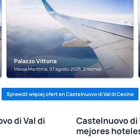
MASSA MARITTIMA
Palazzo Vittoria
Massa Marittima, 07 agosto 2026, 2 noches
Sprawdź więcej ofert en Castelnuovo di Val di Cecina
vo di Val di
Castelnuovo di V
mejores hotele