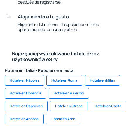
después de registrarse.
Alojamiento a tu gusto
Elige entre 1.3 millones de opciones: hoteles,
apartamentos, cabañas y otros.
Najczęściej wyszukiwane hotele przez
użytkowników eSky
Hotele en Italia - Popularne miasta
Hotele en Nápoles
Hotele en Roma
Hotele en Milán
Hotele en Florencia
Hotele en Palermo
Hotele en Capoliveri
Hotele en Stresa
Hotele en Gaeta
Hotele en Ancona
Hotele en Arco