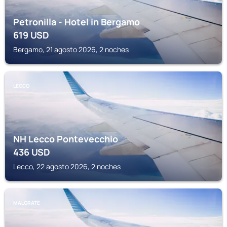
Petronilla - Hotel in Bergamo
619
USD
Bergamo, 21 agosto 2026, 2 noches
LECCO
NH Lecco Pontevecchio
436
USD
Lecco, 22 agosto 2026, 2 noches
MALGRATE