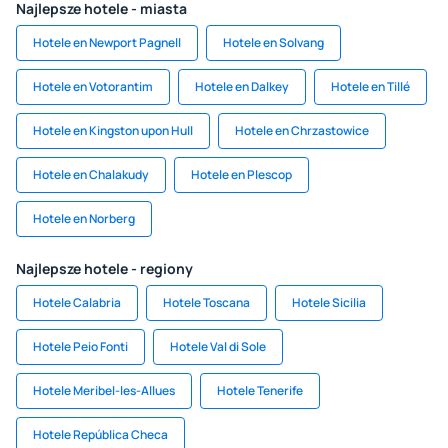
Najlepsze hotele - miasta
Hotele en Newport Pagnell
Hotele en Solvang
Hotele en Votorantim
Hotele en Dalkey
Hotele en Tillé
Hotele en Kingston upon Hull
Hotele en Chrzastowice
Hotele en Chalakudy
Hotele en Plescop
Hotele en Norberg
Najlepsze hotele - regiony
Hotele Calabria
Hotele Toscana
Hotele Sicilia
Hotele Peio Fonti
Hotele Val di Sole
Hotele Meribel-les-Allues
Hotele Tenerife
Hotele República Checa