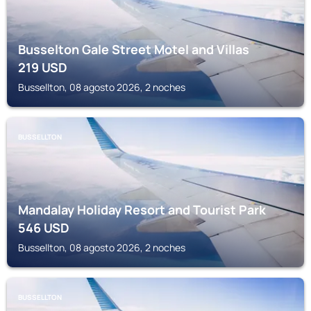
Busselton Gale Street Motel and Villas
219
USD
Bussellton, 08 agosto 2026, 2 noches
BUSSELLTON
Mandalay Holiday Resort and Tourist Park
546
USD
Bussellton, 08 agosto 2026, 2 noches
BUSSELLTON