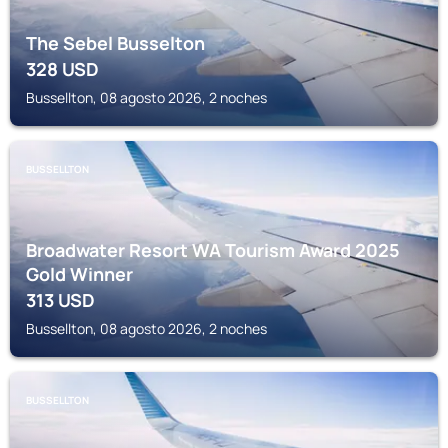
The Sebel Busselton
328
USD
Bussellton, 08 agosto 2026, 2 noches
BUSSELLTON
Broadwater Resort WA Tourism Award 2025
Gold Winner
313
USD
Bussellton, 08 agosto 2026, 2 noches
BUSSELLTON