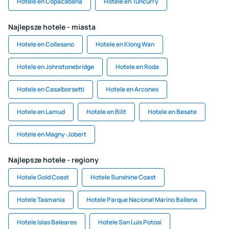
Hotele en Copacabana
Hotele en Tuncurry
Najlepsze hotele - miasta
Hotele en Collesano
Hotele en Klong Wan
Hotele en Johnstonebridge
Hotele en Roda
Hotele en Casalborsetti
Hotele en Arcones
Hotele en Lamud
Hotele en Bilit
Hotele en Besate
Hotele en Magny-Jobert
Najlepsze hotele - regiony
Hotele Gold Coast
Hotele Sunshine Coast
Hotele Tasmania
Hotele Parque Nacional Marino Ballena
Hotele Islas Baleares
Hotele San Luis Potosí