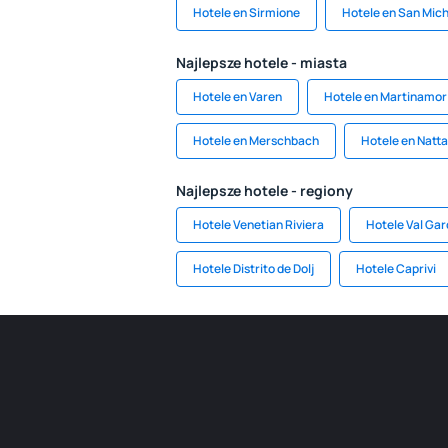
Hotele en Sirmione
Hotele en San Mich
Najlepsze hotele - miasta
Hotele en Varen
Hotele en Martinamor
Hotele en Merschbach
Hotele en Natt
Najlepsze hotele - regiony
Hotele Venetian Riviera
Hotele Val Ga
Hotele Distrito de Dolj
Hotele Caprivi