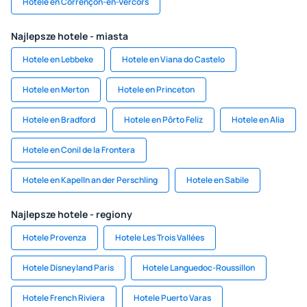
Hotele en Corrençon-en-Vercors
Najlepsze hotele - miasta
Hotele en Lebbeke
Hotele en Viana do Castelo
Hotele en Merton
Hotele en Princeton
Hotele en Bradford
Hotele en Pôrto Feliz
Hotele en Alia
Hotele en Conil de la Frontera
Hotele en Kapelln an der Perschling
Hotele en Sabile
Najlepsze hotele - regiony
Hotele Provenza
Hotele Les Trois Vallées
Hotele Disneyland Paris
Hotele Languedoc-Roussillon
Hotele French Riviera
Hotele Puerto Varas