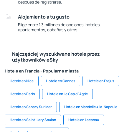
después de registrarse.
Alojamiento a tu gusto
Elige entre 1.3 millones de opciones: hoteles,
apartamentos, cabañas y otros.
Najczęściej wyszukiwane hotele przez
użytkowników eSky
Hotele en Francia - Popularne miasta
Hotele en Nice
Hotele en Cannes
Hotele en Frejus
Hotele en París
Hotele en Le Cap d`Agde
Hotele en Sanary Sur Mer
Hotele en Mandelieu-la-Napoule
Hotele en Saint-Lary Soulan
Hotele en Lacanau