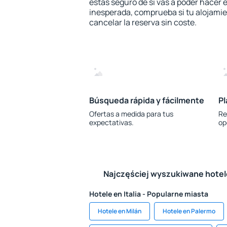
estás seguro de si vas a poder hacer e
inesperada, comprueba si tu alojamien
cancelar la reserva sin coste.
Búsqueda rápida y fácilmente
Pl
Ofertas a medida para tus
Re
expectativas.
op
Najczęściej wyszukiwane hote
Hotele en Italia - Popularne miasta
Hotele en Milán
Hotele en Palermo