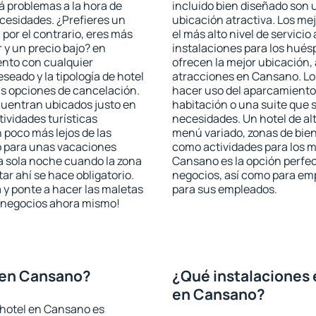
rá problemas a la hora de
incluido bien diseñado son 
ecesidades. ¿Prefieres un
ubicación atractiva. Los me
, por el contrario, eres más
el más alto nivel de servici
y un precio bajo? en
instalaciones para los huésp
nto con cualquier
ofrecen la mejor ubicación, 
seado y la tipología de hotel
atracciones en Cansano. Los
as opciones de cancelación.
hacer uso del aparcamiento 
cuentran ubicados justo en
habitación o una suite que 
tividades turísticas
necesidades. Un hotel de al
poco más lejos de las
menú variado, zonas de bien
o para unas vacaciones
como actividades para los m
a sola noche cuando la zona
Cansano es la opción perfect
r ahí se hace obligatorio.
negocios, así como para em
 y ponte a hacer las maletas
para sus empleados.
de negocios ahora mismo!
 en Cansano?
¿Qué instalaciones 
en Cansano?
 hotel en Cansano es