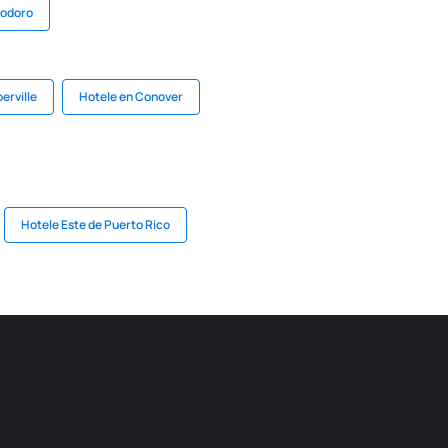
eodoro
erville
Hotele en Conover
Hotele Este de Puerto Rico