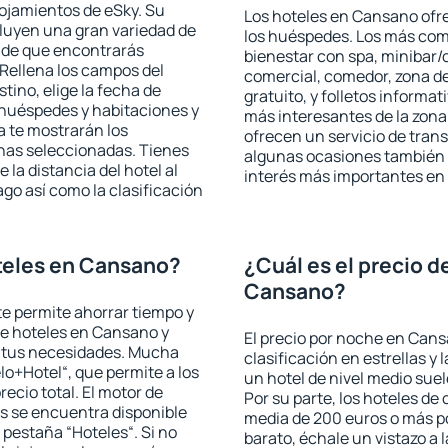
lojamientos de eSky. Su
Los hoteles en Cansano ofre
cluyen una gran variedad de
los huéspedes. Los más comu
a de que encontrarás
bienestar con spa, minibar/c
Rellena los campos del
comercial, comedor, zona d
tino, elige la fecha de
gratuito, y folletos informat
 huéspedes y habitaciones y
más interesantes de la zon
a te mostrarán los
ofrecen un servicio de trans
chas seleccionadas. Tienes
algunas ocasiones también r
 la distancia del hotel al
interés más importantes en
ago así como la clasificación
teles en Cansano?
¿Cuál es el precio d
Cansano?
 te permite ahorrar tiempo y
de hoteles en Cansano y
El precio por noche en Cans
a tus necesidades. Mucha
clasificación en estrellas y
lo+Hotel“, que permite a los
un hotel de nivel medio suel
ecio total. El motor de
Por su parte, los hoteles de
s se encuentra disponible
media de 200 euros o más p
a pestaña “Hoteles“. Si no
barato, échale un vistazo a 