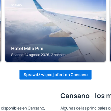
SCANNO
Hotel Mille Pini
Scanno, 14 agosto 2026, 2 noches
Sprawdź więcej ofert en Cansano
Cansano - los 
s disponibles en Cansano,
Algunas de las principales c