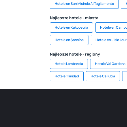
Hotele en San Michele Al Tagliamento
Najlepsze hotele - miasta
Hotele en Kakopetria
Hotele en Camp
Hotele en Şannīne
Hotele en L'isle Jou
Najlepsze hotele - regiony
Hotele Lombardía
Hotele Val Gardena
Hotele Trinidad
Hotele Caliubia