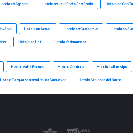
Hotele en Agropoli
Hotele en Loiri Porto San Paolo
Hotele en San T
devánol
Hotele en Sexau
Hotele en Guadamur
Hotele en Aub
rdan
Hotele en Hať
Hotele Vadocondes
Hotele Val di Fiemme
Hotele Cerdena
Hotele Italian Alps
Hotele Parque nacional de las Secuoyas
Hotele Atolones del Norte