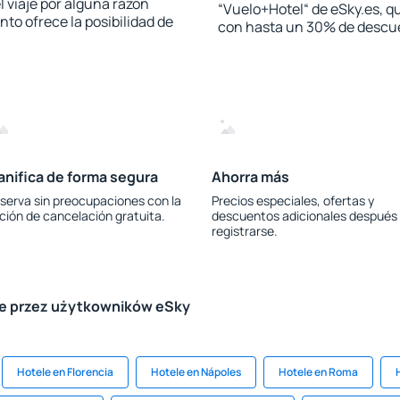
l viaje por alguna razón
“Vuelo+Hotel“ de eSky.es, qu
to ofrece la posibilidad de
con hasta un 30% de descu
anifica de forma segura
Ahorra más
serva sin preocupaciones con la
Precios especiales, ofertas y
ción de cancelación gratuita.
descuentos adicionales después
registrarse.
le przez użytkowników eSky
Hotele en Florencia
Hotele en Nápoles
Hotele en Roma