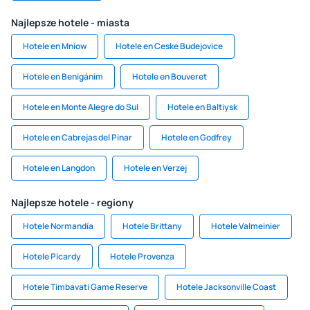
Najlepsze hotele - miasta
Hotele en Mniow
Hotele en Ceske Budejovice
Hotele en Benigánim
Hotele en Bouveret
Hotele en Monte Alegre do Sul
Hotele en Baltiysk
Hotele en Cabrejas del Pinar
Hotele en Godfrey
Hotele en Langdon
Hotele en Verzej
Najlepsze hotele - regiony
Hotele Normandía
Hotele Brittany
Hotele Valmeinier
Hotele Picardy
Hotele Provenza
Hotele Timbavati Game Reserve
Hotele Jacksonville Coast