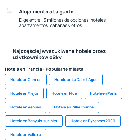
Alojamiento a tu gusto
Elige entre 1.3 millones de opciones: hoteles,
apartamentos, cabañas y otros.
Najczęściej wyszukiwane hotele przez
użytkowników eSky
Hotele en Francia - Popularne miasta
Hotele en Cannes
Hotele en Le Cap d`Agde
Hotele en Frejus
Hotele en Nice
Hotele en París
Hotele en Rennes
Hotele en Villeurbanne
Hotele en Banyuls-sur-Mer
Hotele en Pyrenees 2000
Hotele en Valloire