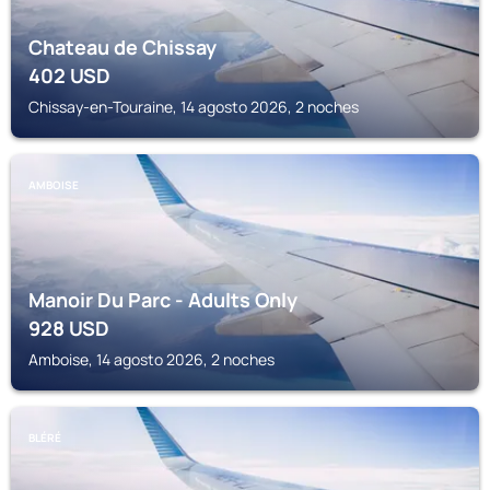
Chateau de Chissay
402
USD
Chissay-en-Touraine, 14 agosto 2026, 2 noches
AMBOISE
Manoir Du Parc - Adults Only
928
USD
Amboise, 14 agosto 2026, 2 noches
BLÉRÉ