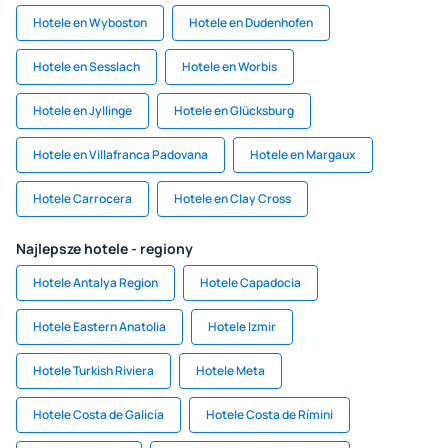
Hotele en Wyboston
Hotele en Dudenhofen
Hotele en Sesslach
Hotele en Worbis
Hotele en Jyllinge
Hotele en Glücksburg
Hotele en Villafranca Padovana
Hotele en Margaux
Hotele Carrocera
Hotele en Clay Cross
Najlepsze hotele - regiony
Hotele Antalya Region
Hotele Capadocia
Hotele Eastern Anatolia
Hotele Izmir
Hotele Turkish Riviera
Hotele Meta
Hotele Costa de Galicia
Hotele Costa de Rímini