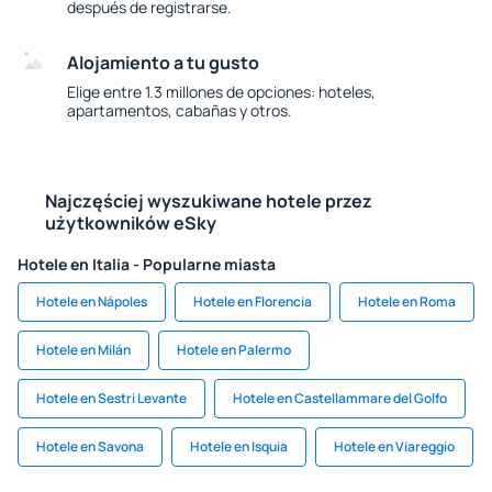
después de registrarse.
Alojamiento a tu gusto
Elige entre 1.3 millones de opciones: hoteles,
apartamentos, cabañas y otros.
Najczęściej wyszukiwane hotele przez
użytkowników eSky
Hotele en Italia - Popularne miasta
Hotele en Nápoles
Hotele en Florencia
Hotele en Roma
Hotele en Milán
Hotele en Palermo
Hotele en Sestri Levante
Hotele en Castellammare del Golfo
Hotele en Savona
Hotele en Isquia
Hotele en Viareggio