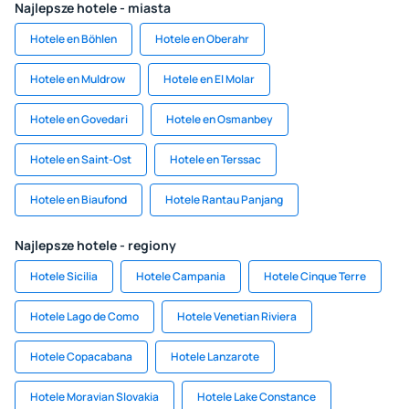
Najlepsze hotele - miasta
Hotele en Böhlen
Hotele en Oberahr
Hotele en Muldrow
Hotele en El Molar
Hotele en Govedari
Hotele en Osmanbey
Hotele en Saint-Ost
Hotele en Terssac
Hotele en Biaufond
Hotele Rantau Panjang
Najlepsze hotele - regiony
Hotele Sicilia
Hotele Campania
Hotele Cinque Terre
Hotele Lago de Como
Hotele Venetian Riviera
Hotele Copacabana
Hotele Lanzarote
Hotele Moravian Slovakia
Hotele Lake Constance