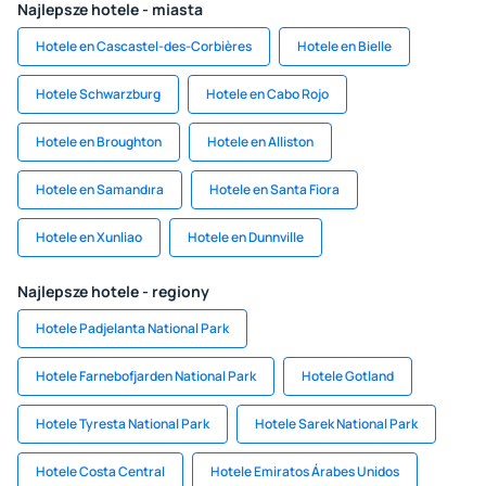
Najlepsze hotele - miasta
Hotele en Cascastel-des-Corbières
Hotele en Bielle
Hotele Schwarzburg
Hotele en Cabo Rojo
Hotele en Broughton
Hotele en Alliston
Hotele en Samandıra
Hotele en Santa Fiora
Hotele en Xunliao
Hotele en Dunnville
Najlepsze hotele - regiony
Hotele Padjelanta National Park
Hotele Farnebofjarden National Park
Hotele Gotland
Hotele Tyresta National Park
Hotele Sarek National Park
Hotele Costa Central
Hotele Emiratos Árabes Unidos