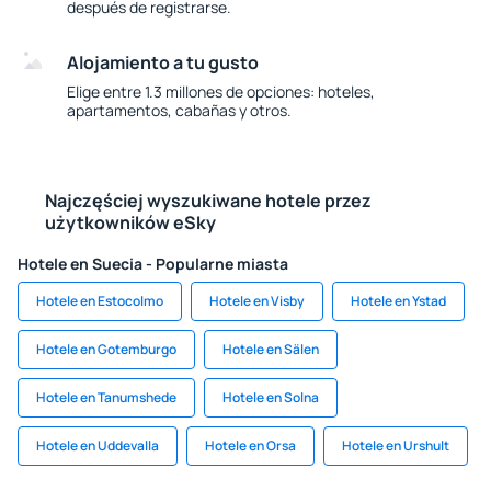
después de registrarse.
Alojamiento a tu gusto
Elige entre 1.3 millones de opciones: hoteles,
apartamentos, cabañas y otros.
Najczęściej wyszukiwane hotele przez
użytkowników eSky
Hotele en Suecia - Popularne miasta
Hotele en Estocolmo
Hotele en Visby
Hotele en Ystad
Hotele en Gotemburgo
Hotele en Sälen
Hotele en Tanumshede
Hotele en Solna
Hotele en Uddevalla
Hotele en Orsa
Hotele en Urshult