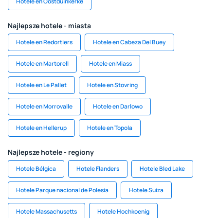
Hotele en Oostduinkerke
Najlepsze hotele - miasta
Hotele en Redortiers
Hotele en Cabeza Del Buey
Hotele en Martorell
Hotele en Miass
Hotele en Le Pallet
Hotele en Stovring
Hotele en Morrovalle
Hotele en Darlowo
Hotele en Hellerup
Hotele en Topola
Najlepsze hotele - regiony
Hotele Bélgica
Hotele Flanders
Hotele Bled Lake
Hotele Parque nacional de Polesia
Hotele Suiza
Hotele Massachusetts
Hotele Hochkoenig