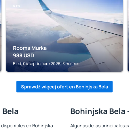
BLED
Rooms Murka
988
USD
Bled, 04 septiembre 2026, 3 noches
Sprawdź więcej ofert en Bohinjska Bela
 Bela
Bohinjska Bela 
s disponibles en Bohinjska
Algunas de las principales c