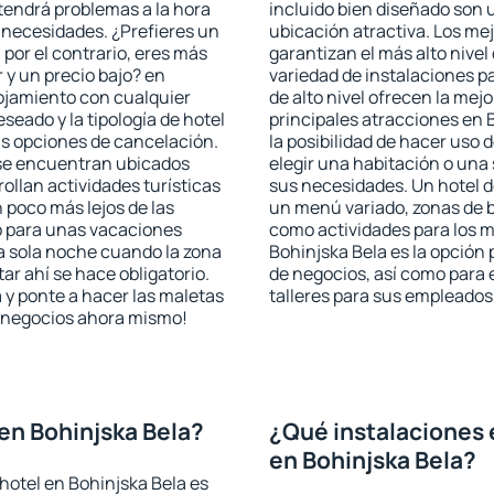
 tendrá problemas a la hora
incluido bien diseñado son 
s necesidades. ¿Prefieres un
ubicación atractiva. Los me
, por el contrario, eres más
garantizan el más alto nivel
y un precio bajo? en
variedad de instalaciones p
ojamiento con cualquier
de alto nivel ofrecen la mejo
seado y la tipología de hotel
principales atracciones en 
as opciones de cancelación.
la posibilidad de hacer uso 
a se encuentran ubicados
elegir una habitación o una
rollan actividades turísticas
sus necesidades. Un hotel d
poco más lejos de las
un menú variado, zonas de b
o para unas vacaciones
como actividades para los m
a sola noche cuando la zona
Bohinjska Bela es la opción p
r ahí se hace obligatorio.
de negocios, así como para
 y ponte a hacer las maletas
talleres para sus empleados
de negocios ahora mismo!
en Bohinjska Bela?
¿Qué instalaciones 
en Bohinjska Bela?
hotel en Bohinjska Bela es