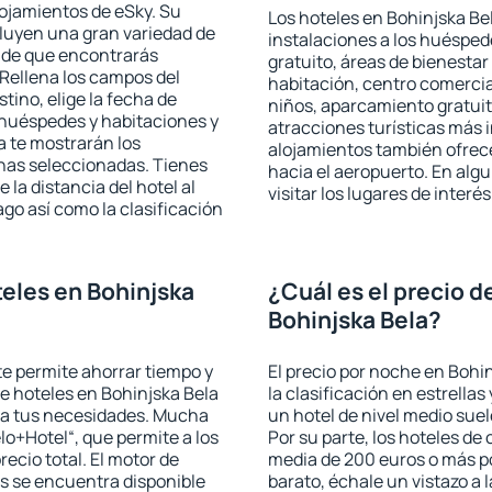
lojamientos de eSky. Su
Los hoteles en Bohinjska Bel
cluyen una gran variedad de
instalaciones a los huéspe
a de que encontrarás
gratuito, áreas de bienestar
Rellena los campos del
habitación, centro comercia
tino, elige la fecha de
niños, aparcamiento gratuito
 huéspedes y habitaciones y
atracciones turísticas más 
a te mostrarán los
alojamientos también ofrece
chas seleccionadas. Tienes
hacia el aeropuerto. En al
 la distancia del hotel al
visitar los lugares de inter
ago así como la clasificación
eles en Bohinjska
¿Cuál es el precio d
Bohinjska Bela?
 te permite ahorrar tiempo y
El precio por noche en Bohi
de hoteles en Bohinjska Bela
la clasificación en estrellas
e a tus necesidades. Mucha
un hotel de nivel medio suel
lo+Hotel“, que permite a los
Por su parte, los hoteles de
ecio total. El motor de
media de 200 euros o más p
s se encuentra disponible
barato, échale un vistazo a 