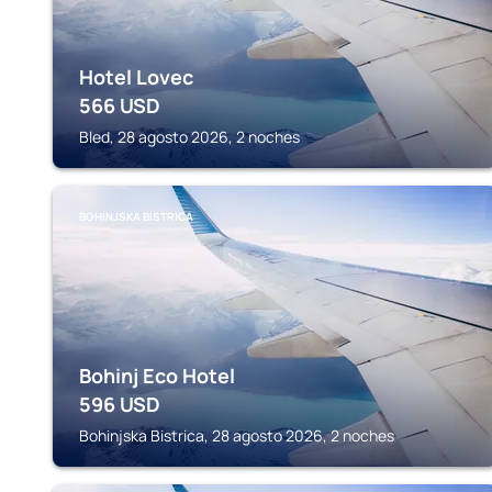
Hotel Lovec
566
USD
Bled, 28 agosto 2026, 2 noches
BOHINJSKA BISTRICA
Bohinj Eco Hotel
596
USD
Bohinjska Bistrica, 28 agosto 2026, 2 noches