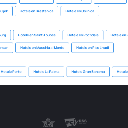
uljek
Hotele en Brestanica
Hotele en Osilnica
burg
Hotele en Saint-Loubes
Hotele en Rochdale
Hotele en
uncan
Hotele en Macchia al Monte
Hotele en Piso Livadi
Hotele Porto
Hotele La Palma
Hotele Gran Bahama
Hotele 