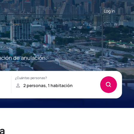
Log in
pción de anulación.
a