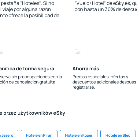
a pestaña “Hoteles“. Si no
“Vuelo+Hotel“ de eSky.es, qu
l viaje por alguna razón
con hasta un 30% de descu
to ofrece la posibilidad de
anifica de forma segura
Ahorra más
serva sin preocupaciones con la
Precios especiales, ofertas y
ción de cancelación gratuita.
descuentos adicionales después
registrarse.
le przez użytkowników eSky
o Jezero
Hotele en Piran
Hotele en Koper
Hotele en Bled