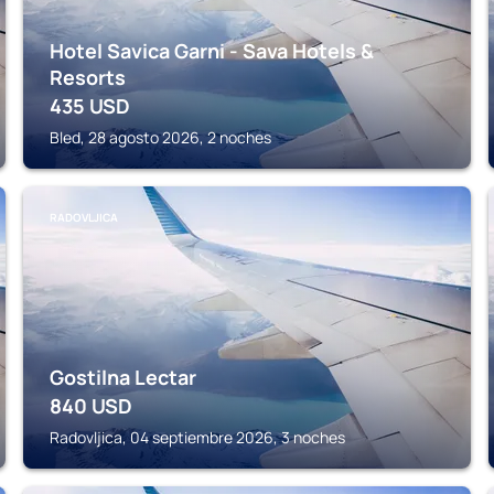
Hotel Savica Garni - Sava Hotels &
Resorts
435
USD
Bled, 28 agosto 2026, 2 noches
RADOVLJICA
Gostilna Lectar
840
USD
Radovljica, 04 septiembre 2026, 3 noches