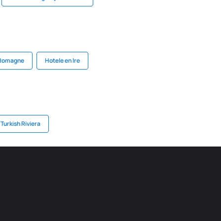
 Romagne
Hotele en Ire
Turkish Riviera