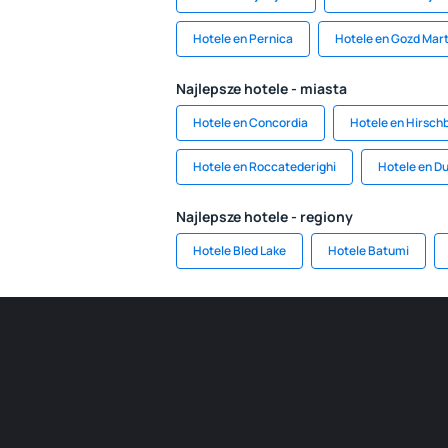
Hotele en Pernica
Hotele en Gozd Mart
Najlepsze hotele - miasta
Hotele en Concordia
Hotele en Hirsch
Hotele en Roccatederighi
Hotele en D
Najlepsze hotele - regiony
Hotele Bled Lake
Hotele Batumi