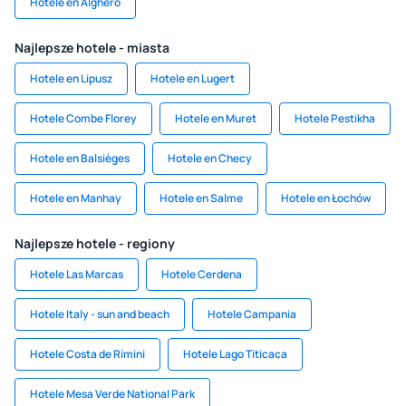
Hotele en Alghero
Najlepsze hotele - miasta
Hotele en Lipusz
Hotele en Lugert
Hotele Combe Florey
Hotele en Muret
Hotele Pestikha
Hotele en Balsièges
Hotele en Checy
Hotele en Manhay
Hotele en Salme
Hotele en Łochów
Najlepsze hotele - regiony
Hotele Las Marcas
Hotele Cerdena
Hotele Italy - sun and beach
Hotele Campania
Hotele Costa de Rímini
Hotele Lago Titicaca
Hotele Mesa Verde National Park