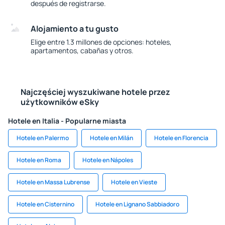
después de registrarse.
Alojamiento a tu gusto
Elige entre 1.3 millones de opciones: hoteles,
apartamentos, cabañas y otros.
Najczęściej wyszukiwane hotele przez
użytkowników eSky
Hotele en Italia - Popularne miasta
Hotele en Palermo
Hotele en Milán
Hotele en Florencia
Hotele en Roma
Hotele en Nápoles
Hotele en Massa Lubrense
Hotele en Vieste
Hotele en Cisternino
Hotele en Lignano Sabbiadoro