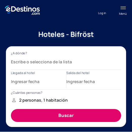
Log in
Menú
Hoteles - Bifröst