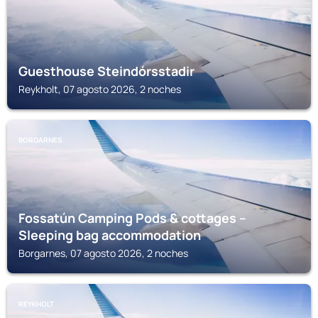
Guesthouse Steindórsstadir
Reykholt, 07 agosto 2026, 2 noches
BORGARNES
Fossatún Camping Pods & cottages –
Sleeping bag accommodation
Borgarnes, 07 agosto 2026, 2 noches
REYKHOLT