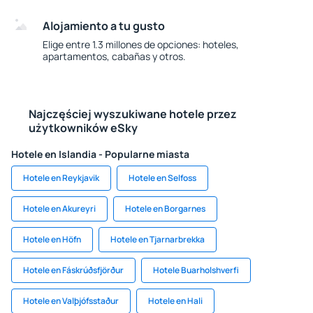
Alojamiento a tu gusto
Elige entre 1.3 millones de opciones: hoteles,
apartamentos, cabañas y otros.
Najczęściej wyszukiwane hotele przez
użytkowników eSky
Hotele en Islandia - Popularne miasta
Hotele en Reykjavik
Hotele en Selfoss
Hotele en Akureyri
Hotele en Borgarnes
Hotele en Höfn
Hotele en Tjarnarbrekka
Hotele en Fáskrúðsfjörður
Hotele Buarholshverfi
Hotele en Valþjófsstaður
Hotele en Hali