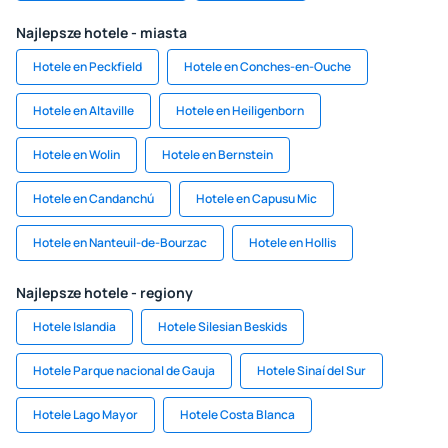
Najlepsze hotele - miasta
Hotele en Peckfield
Hotele en Conches-en-Ouche
Hotele en Altaville
Hotele en Heiligenborn
Hotele en Wolin
Hotele en Bernstein
Hotele en Candanchú
Hotele en Capusu Mic
Hotele en Nanteuil-de-Bourzac
Hotele en Hollis
Najlepsze hotele - regiony
Hotele Islandia
Hotele Silesian Beskids
Hotele Parque nacional de Gauja
Hotele Sinaí del Sur
Hotele Lago Mayor
Hotele Costa Blanca