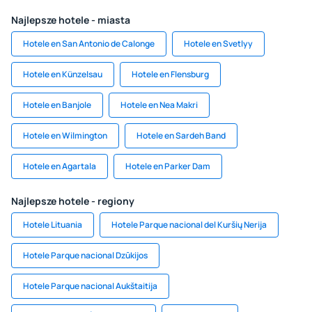
Najlepsze hotele - miasta
Hotele en San Antonio de Calonge‎
Hotele en Svetlyy
Hotele en Künzelsau
Hotele en Flensburg
Hotele en Banjole
Hotele en Nea Makri
Hotele en Wilmington
Hotele en Sardeh Band
Hotele en Agartala
Hotele en Parker Dam
Najlepsze hotele - regiony
Hotele Lituania
Hotele Parque nacional del Kuršių Nerija
Hotele Parque nacional Dzūkijos
Hotele Parque nacional Aukštaitija