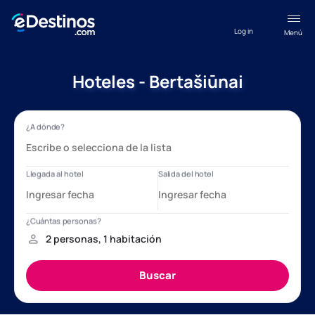
Log in
Menú
Hoteles - Bertašiūnai