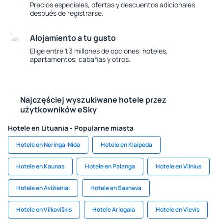
Precios especiales, ofertas y descuentos adicionales
después de registrarse.
Alojamiento a tu gusto
Elige entre 1.3 millones de opciones: hoteles,
apartamentos, cabañas y otros.
Najczęściej wyszukiwane hotele przez
użytkowników eSky
Hotele en Lituania - Popularne miasta
Hotele en Neringa-Nida
Hotele en Klaipeda
Hotele en Kaunas
Hotele en Palanga
Hotele en Vilnius
Hotele en Avižieniai
Hotele en Sasnava
Hotele en Vilkaviškis
Hotele Ariogala
Hotele en Vievis