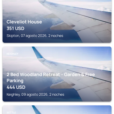
Cleveliot House
351
USD
Skipton, 07 agosto 2026, 2 noches
KEIGHLEY
2 Bed Woodland Retreat - Garden & Free
Parking
444
USD
Keighley, 09 agosto 2026, 2 noches
SETTLE