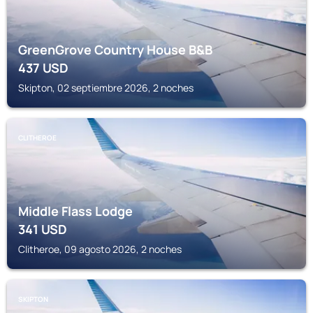
GreenGrove Country House B&B
437
USD
Skipton, 02 septiembre 2026, 2 noches
CLITHEROE
Middle Flass Lodge
341
USD
Clitheroe, 09 agosto 2026, 2 noches
SKIPTON