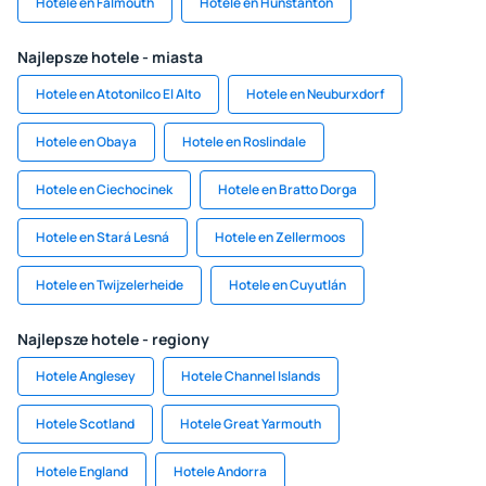
Hotele en Falmouth
Hotele en Hunstanton
Najlepsze hotele - miasta
Hotele en Atotonilco El Alto
Hotele en Neuburxdorf
Hotele en Obaya
Hotele en Roslindale
Hotele en Ciechocinek
Hotele en Bratto Dorga
Hotele en Stará Lesná
Hotele en Zellermoos
Hotele en Twijzelerheide
Hotele en Cuyutlán
Najlepsze hotele - regiony
Hotele Anglesey
Hotele Channel Islands
Hotele Scotland
Hotele Great Yarmouth
Hotele England
Hotele Andorra