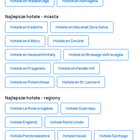
Hotele en Wadebridge
Hotele en Ramsgate
Najlepsze hotele - miasta
Hotele en Kadoma
Hotele en Macanet De la Selva
Hotele en Kittery
Hotele en Gmünd
Hotele en Vasszentmihály
Hotele en Brissago Valtravaglia
Hotele en Pragelato
Hotele en Pendle Hill
Hotele en Potamitissa
Hotele en St. Leonard
Najlepsze hotele - regiony
Hotele La Riviera inglesa
Hotele Guernsey
Hotele England
Hotele Reino Unido
Hotele Pembrokeshire
Hotele Hawái
Hotele Santiago