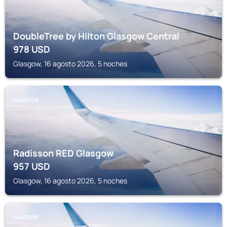
DoubleTree by Hilton Glasgow Central
978
USD
Glasgow, 16 agosto 2026, 5 noches
GLASGOW
Radisson RED Glasgow
957
USD
Glasgow, 16 agosto 2026, 5 noches
GLASGOW