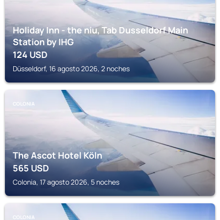
Holiday Inn - the niu, Tab Dusseldorf Main
Station by IHG
124
USD
Düsseldorf, 16 agosto 2026, 2 noches
COLONIA
The Ascot Hotel Köln
565
USD
Colonia, 17 agosto 2026, 5 noches
COLONIA