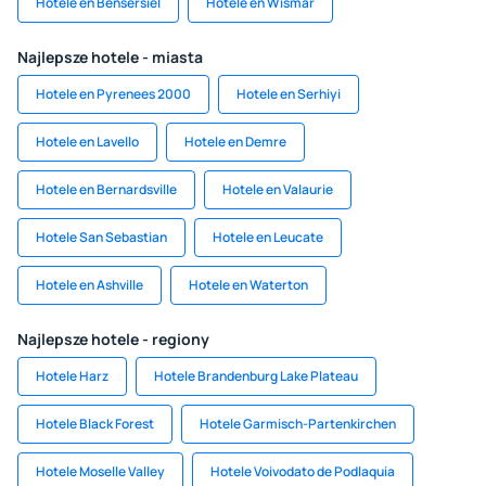
Hotele en Bensersiel
Hotele en Wismar
Najlepsze hotele - miasta
Hotele en Pyrenees 2000
Hotele en Serhiyi
Hotele en Lavello
Hotele en Demre
Hotele en Bernardsville
Hotele en Valaurie
Hotele San Sebastian
Hotele en Leucate
Hotele en Ashville
Hotele en Waterton
Najlepsze hotele - regiony
Hotele Harz
Hotele Brandenburg Lake Plateau
Hotele Black Forest
Hotele Garmisch-Partenkirchen
Hotele Moselle Valley
Hotele Voivodato de Podlaquia