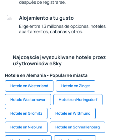
después de registrarse.
Alojamiento a tu gusto
Elige entre 1.3 millones de opciones: hoteles,
apartamentos, cabañas y otros.
Najczęściej wyszukiwane hotele przez
użytkowników eSky
Hotele en Alemania - Popularne miasta
Hotele en Westerland
Hotele en Zingst
Hotele Westerhever
Hotele en Heringsdorf
Hotele en Grömitz
Hotele en Wittmund
Hotele en Nieblum
Hotele en Schmallenberg