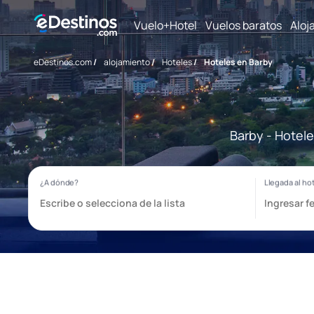
Vuelo+Hotel
Vuelos baratos
Aloj
eDestinos.com
/
alojamiento
/
Hoteles
/
Hoteles en Barby
Barby - Hotele