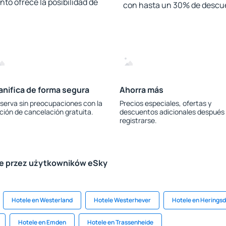
to ofrece la posibilidad de
con hasta un 30% de descu
anifica de forma segura
Ahorra más
serva sin preocupaciones con la
Precios especiales, ofertas y
ción de cancelación gratuita.
descuentos adicionales después
registrarse.
le przez użytkowników eSky
Hotele en Westerland
Hotele Westerhever
Hotele en Heringsd
Hotele en Emden
Hotele en Trassenheide