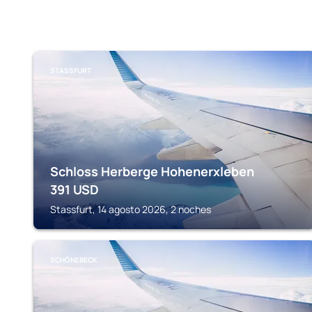
STASSFURT
Schloss Herberge Hohenerxleben
391
USD
Stassfurt, 14 agosto 2026, 2 noches
SCHÖNEBECK