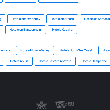
g
Hotele en Osmanbey
Hotele en Arpora
Hotele en Samata
Hotele en Bantzenheim
Hotele Kabaira
le Harz
Hotele Moselle Valley
Hotele North Sea Coast
Hotel
Hotele Apulia
Hotele Eastern Anatolia
Hotele Campeche