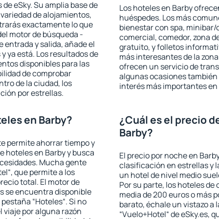
 de eSky. Su amplia base de
Los hoteles en Barby ofrecen
 variedad de alojamientos,
huéspedes. Los más comunes
trarás exactamente lo que
bienestar con spa, minibar/c
del motor de búsqueda -
comercial, comedor, zona d
e entrada y salida, añade el
gratuito, y folletos informat
 ya está. Los resultados de
más interesantes de la zon
ntos disponibles para las
ofrecen un servicio de trans
bilidad de comprobar
algunas ocasiones también r
ntro de la ciudad, los
interés más importantes en 
ción por estrellas.
eles en Barby?
¿Cuál es el precio d
Barby?
 te permite ahorrar tiempo y
de hoteles en Barby y busca
El precio por noche en Barby
necesidades. Mucha gente
clasificación en estrellas y
el“, que permite a los
un hotel de nivel medio suel
ecio total. El motor de
Por su parte, los hoteles de
s se encuentra disponible
media de 200 euros o más p
a pestaña “Hoteles“. Si no
barato, échale un vistazo a 
l viaje por alguna razón
“Vuelo+Hotel“ de eSky.es, qu