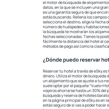
el motor de búsqueda de alojamientos
datos, en la que se incluyen una gran
es una garantía segura de que encon
estás buscando. Rellena los campos 
selecciona el destino, elige la fecha d
número de huéspedes y habitaciones y
la búsqueda te mostrarán los alojamie
fechas seleccionadas. Tienes la posi
fácilmente la distancia del hotel al ce
métodos de pago así como la clasifica
¿Dónde puedo reservar hot
Reservar tu hotel a través de eSky.es
dinero. Utiliza el motor de búsqueda 
un alojamiento que se ajuste a tus 
suele optar por el paquete “Vuelo+Hot
viajeros ahorrarse hasta un 30% del pr
búsqueda y reserva de hoteles barato
en la página principal de eSky.es en l
estás seguro de si vas a poder hacer e