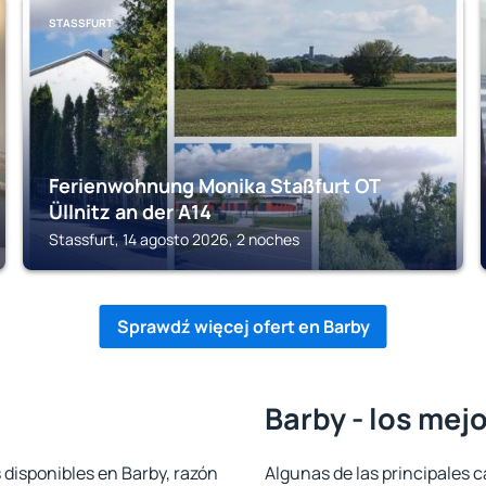
STASSFURT
Ferienwohnung Monika Staßfurt OT
Üllnitz an der A14
Stassfurt, 14 agosto 2026, 2 noches
Sprawdź więcej ofert en Barby
Barby - los mej
 disponibles en Barby, razón
Algunas de las principales c