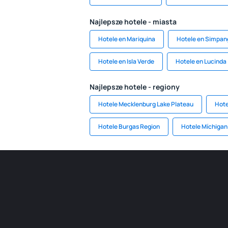
Najlepsze hotele - miasta
Hotele en Mariquina
Hotele en Simpan
Hotele en Isla Verde
Hotele en Lucinda
Najlepsze hotele - regiony
Hotele Mecklenburg Lake Plateau
Hote
Hotele Burgas Region
Hotele Míchigan