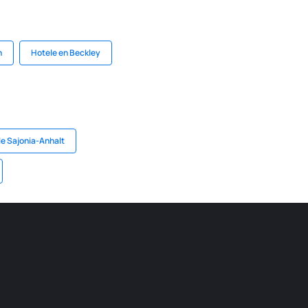
n
Hotele en Beckley
e Sajonia-Anhalt