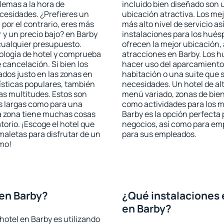
blemas a la hora de
incluido bien diseñado son 
ecesidades. ¿Prefieres un
ubicación atractiva. Los me
, por el contrario, eres más
más alto nivel de servicio a
y un precio bajo? en Barby
instalaciones para los huésp
cualquier presupuesto.
ofrecen la mejor ubicación, 
pología de hotel y comprueba
atracciones en Barby. Los h
 cancelación. Si bien los
hacer uso del aparcamiento 
dos justo en las zonas en
habitación o una suite que 
rísticas populares, también
necesidades. Un hotel de al
as multitudes. Estos son
menú variado, zonas de bien
s largas como para una
como actividades para los m
a zona tiene muchas cosas
Barby es la opción perfecta p
torio. ¡Escoge el hotel que
negocios, así como para em
maletas para disfrutar de un
para sus empleados.
smo!
en Barby?
¿Qué instalaciones 
en Barby?
hotel en Barby es utilizando