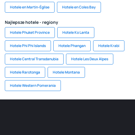
Hotele en Martin-Église
Hotele en Coles Bay
Najlepsze hotele - regiony
Hotele Phuket Province
Hotele Ko Lanta
Hotele Phi Phi Islands
Hotele Phangan
Hotele Krabi
Hotele Central Transdanubia
Hotele Les Deux Alpes
Hotele Rarotonga
Hotele Montana
Hotele Western Pomerania