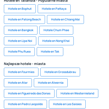
Hotele en Tailandia - Popularne miasta
Hotele en Bophut
Hotele en Pattaya
Hotele en Patong Beach
Hotele en Chiang Mai
Hotele en Bangkok
Hotele Chum Phae
Hotele en Lipa Noi
Hotele en Nong Khai
Hotele Phu Ruea
Hotele en Tak
Najlepsze hotele - miasta
Hotele en Fourmies
Hotele en Grossdubrau
Hotele en Atar
Hotele en Alwernia
Hotele en Figueiredo das Donas
Hotele en Westernieland
Hotele en Pedro Leopoldo
Hotele en Les Saisies