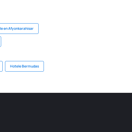
le en Afyonkarahisar
Hotele Bermudas