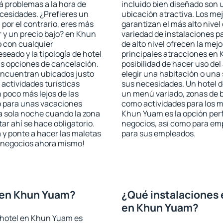
rá problemas a la hora de
incluido bien diseñado son 
ecesidades. ¿Prefieres un
ubicación atractiva. Los m
, por el contrario, eres más
garantizan el más alto nivel
 y un precio bajo? en Khun
variedad de instalaciones p
 con cualquier
de alto nivel ofrecen la mejo
seado y la tipología de hotel
principales atracciones en
as opciones de cancelación.
posibilidad de hacer uso de
 encuentran ubicados justo
elegir una habitación o una
 actividades turísticas
sus necesidades. Un hotel d
poco más lejos de las
un menú variado, zonas de b
o para unas vacaciones
como actividades para los m
a sola noche cuando la zona
Khun Yuam es la opción perfe
r ahí se hace obligatorio.
negocios, así como para em
 y ponte a hacer las maletas
para sus empleados.
de negocios ahora mismo!
 en Khun Yuam?
¿Qué instalaciones 
en Khun Yuam?
 hotel en Khun Yuam es