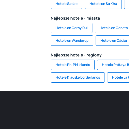
Hotele Sadao
Hotele en Sa Khu
Najlepsze hotele - miasta
Hotele en Cerny Dul
Hotele en Coneta
Hotele en Wanderup
Hotele en Cádiar
Najlepsze hotele - regiony
Hotele Phi Phi Islands
Hotele Pattaya 
Hotele Kladske borderlands
Hotele La