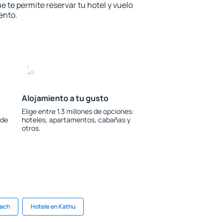
e te permite reservar tu hotel y vuelo
ento.
Alojamiento a tu gusto
Elige entre 1.3 millones de opciones:
 de
hoteles, apartamentos, cabañas y
otros.
each
Hotele en Kathu