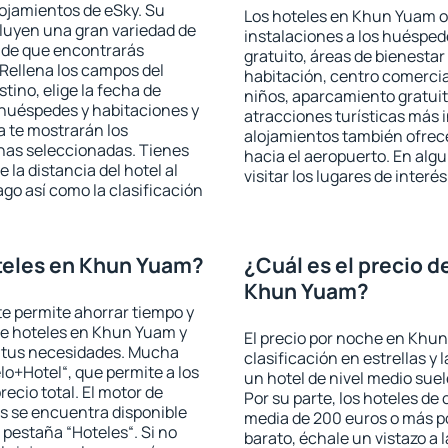
lojamientos de eSky. Su
Los hoteles en Khun Yuam of
cluyen una gran variedad de
instalaciones a los huéspe
a de que encontrarás
gratuito, áreas de bienestar
Rellena los campos del
habitación, centro comercia
tino, elige la fecha de
niños, aparcamiento gratuito
 huéspedes y habitaciones y
atracciones turísticas más 
a te mostrarán los
alojamientos también ofrece
chas seleccionadas. Tienes
hacia el aeropuerto. En al
 la distancia del hotel al
visitar los lugares de inte
ago así como la clasificación
teles en Khun Yuam?
¿Cuál es el precio d
Khun Yuam?
 te permite ahorrar tiempo y
 de hoteles en Khun Yuam y
El precio por noche en Khun
a tus necesidades. Mucha
clasificación en estrellas y
lo+Hotel“, que permite a los
un hotel de nivel medio suel
ecio total. El motor de
Por su parte, los hoteles de
s se encuentra disponible
media de 200 euros o más p
a pestaña “Hoteles“. Si no
barato, échale un vistazo a 