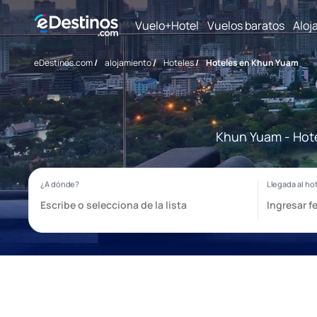
Vuelo+Hotel
Vuelos baratos
Aloj
eDestinos.com
/
alojamiento
/
Hoteles
/
Hoteles en Khun Yuam
Khun Yuam - Hote