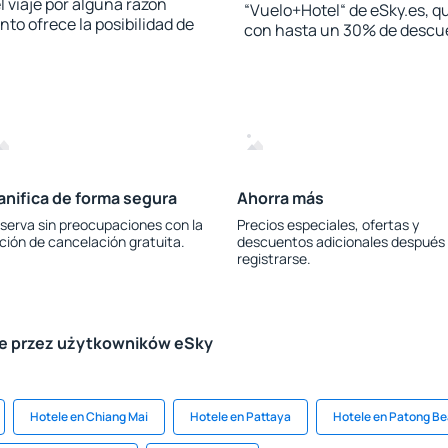
l viaje por alguna razón
“Vuelo+Hotel“ de eSky.es, qu
to ofrece la posibilidad de
con hasta un 30% de descu
anifica de forma segura
Ahorra más
serva sin preocupaciones con la
Precios especiales, ofertas y
ción de cancelación gratuita.
descuentos adicionales después
registrarse.
le przez użytkowników eSky
Hotele en Chiang Mai
Hotele en Pattaya
Hotele en Patong B