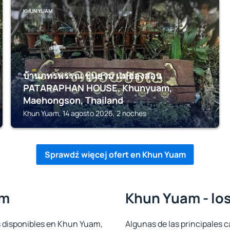
KHUN YUAM
บ้านภทรพรรณ ขุนยวม แม่ฮ่องสอน
PATARAPHAN HOUSE, Khunyuam,
Maehongson, Thailand
Khun Yuam, 14 agosto 2026, 2 noches
Sprawdź więcej ofert en Khun Yuam
am
Khun Yuam - lo
s disponibles en Khun Yuam,
Algunas de las principales c