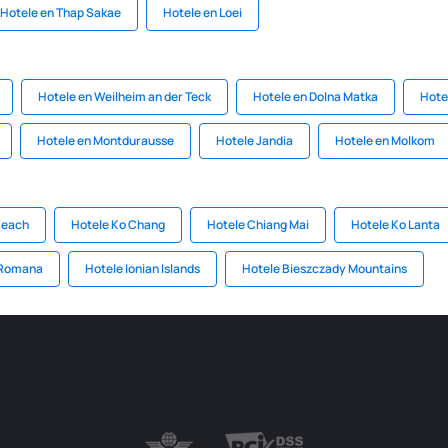
Hotele en Thap Sakae
Hotele en Loei
Hotele en Weilheim an der Teck
Hotele en Dolna Matka
Hote
Hotele en Montdurausse
Hotele Jandia
Hotele en Molkom
Beach
Hotele Ko Chang
Hotele Chiang Mai
Hotele Ko Lanta
 Romana
Hotele Ionian Islands
Hotele Bieszczady Mountains