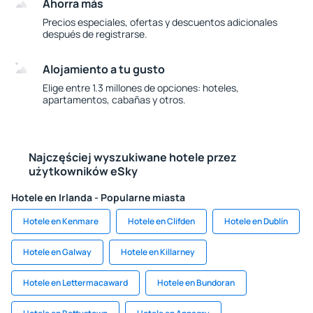
Ahorra más
Precios especiales, ofertas y descuentos adicionales
después de registrarse.
Alojamiento a tu gusto
Elige entre 1.3 millones de opciones: hoteles,
apartamentos, cabañas y otros.
Najczęściej wyszukiwane hotele przez
użytkowników eSky
Hotele en Irlanda - Popularne miasta
Hotele en Kenmare
Hotele en Clifden
Hotele en Dublín
Hotele en Galway
Hotele en Killarney
Hotele en Lettermacaward
Hotele en Bundoran