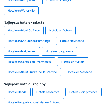
Hotele en Bettystown
Hotele en Annagry
Hotele en Waterville
Najlepsze hotele - miasta
Hotele en Ribeirăo Pires
Hotele en Dubois
Hotele en Săo Luiz do Paraitinga
Hotele en Maceda
Hotele en Middleham
Hotele en Jaguaruna
Hotele en Sansac-de-Marmiesse
Hotele en Aublain
Hotele en Saint-André-de-la-Marche
Hotele en Mehsana
Najlepsze hotele - regiony
Hotele Irlanda
Hotele Lanzarote
Hotele Vidin province
Hotele Parque Nacional Manuel Antonio