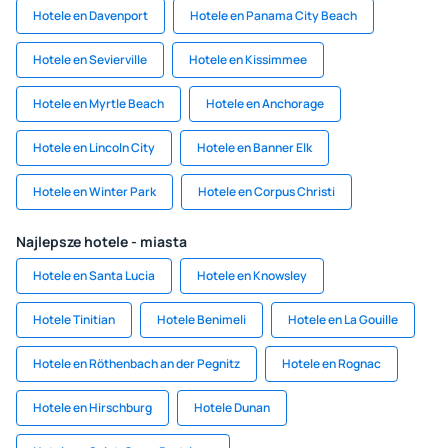
Hotele en Davenport
Hotele en Panama City Beach
Hotele en Sevierville
Hotele en Kissimmee
Hotele en Myrtle Beach
Hotele en Anchorage
Hotele en Lincoln City
Hotele en Banner Elk
Hotele en Winter Park
Hotele en Corpus Christi
Najlepsze hotele - miasta
Hotele en Santa Lucia
Hotele en Knowsley
Hotele Tinitian
Hotele Benimeli
Hotele en La Gouille
Hotele en Röthenbach an der Pegnitz
Hotele en Rognac
Hotele en Hirschburg
Hotele Dunan