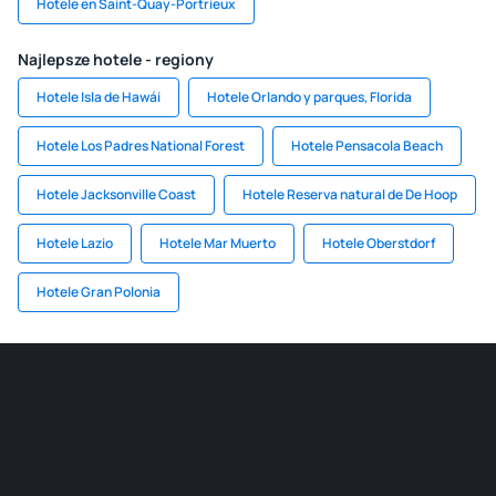
Hotele en Saint-Quay-Portrieux
Najlepsze hotele - regiony
Hotele Isla de Hawái
Hotele Orlando y parques, Florida
Hotele Los Padres National Forest
Hotele Pensacola Beach
Hotele Jacksonville Coast
Hotele Reserva natural de De Hoop
Hotele Lazio
Hotele Mar Muerto
Hotele Oberstdorf
Hotele Gran Polonia