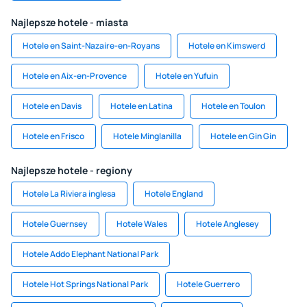
Najlepsze hotele - miasta
Hotele en Saint-Nazaire-en-Royans
Hotele en Kimswerd
Hotele en Aix-en-Provence
Hotele en Yufuin
Hotele en Davis
Hotele en Latina
Hotele en Toulon
Hotele en Frisco
Hotele Minglanilla
Hotele en Gin Gin
Najlepsze hotele - regiony
Hotele La Riviera inglesa
Hotele England
Hotele Guernsey
Hotele Wales
Hotele Anglesey
Hotele Addo Elephant National Park
Hotele Hot Springs National Park
Hotele Guerrero